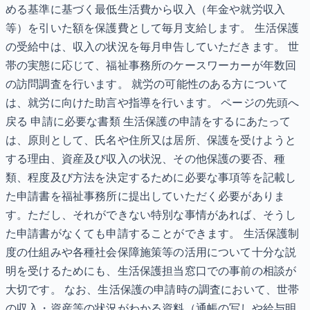
める基準に基づく最低生活費から収入（年金や就労収入
等）を引いた額を保護費として毎月支給します。 生活保護
の受給中は、収入の状況を毎月申告していただきます。 世
帯の実態に応じて、福祉事務所のケースワーカーが年数回
の訪問調査を行います。 就労の可能性のある方について
は、就労に向けた助言や指導を行います。 ページの先頭へ
戻る 申請に必要な書類 生活保護の申請をするにあたって
は、原則として、氏名や住所又は居所、保護を受けようと
する理由、資産及び収入の状況、その他保護の要否、種
類、程度及び方法を決定するために必要な事項等を記載し
た申請書を福祉事務所に提出していただく必要がありま
す。ただし、それができない特別な事情があれば、そうし
た申請書がなくても申請することができます。 生活保護制
度の仕組みや各種社会保障施策等の活用について十分な説
明を受けるためにも、生活保護担当窓口での事前の相談が
大切です。 なお、生活保護の申請時の調査において、世帯
の収入・資産等の状況がわかる資料（通帳の写しや給与明