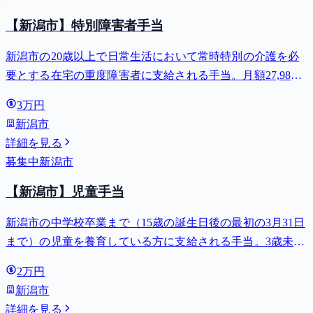
【新潟市】特別障害者手当
新潟市の20歳以上で日常生活において常時特別の介護を必
要とする在宅の重度障害者に支給される手当。月額27,980
円。
3万円
新潟市
詳細を見る
募集中
新潟市
【新潟市】児童手当
新潟市の中学校卒業まで（15歳の誕生日後の最初の3月31日
まで）の児童を養育している方に支給される手当。3歳未満
は月額15,000円、3歳以上小学校修了前は月額10,000円（第3
2万円
子以降は15,000円）、中学生は月額10,000円。
新潟市
詳細を見る