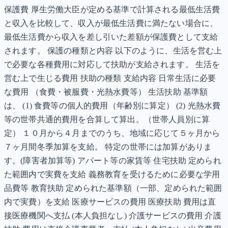
保護費 厚生労働大臣が定める基準で計算される最低生活費
と収入を比較して、収入が最低生活費に満たない場合に、
最低生活費から収入を差し引いた差額が保護費として支給
されます。 保護の種類と内容 以下のように、生活を営む上
で必要な各種費用に対応して扶助が支給されます。 生活を
営む上で生じる費用 扶助の種類 支給内容 日常生活に必要
な費用 （食費・被服費・光熱水費等） 生活扶助 基準額
は、 (1) 食費等の個人的費用（年齢別に算定） (2) 光熱水費
等の世帯共通的費用を合算して算出。（世帯人員別に算
定） １０月から４月までのうち、地域に応じて５ヶ月から
７ヶ月間冬季加算を支給。 特定の世帯には加算がありま
す。(障害者加算等) アパート等の家賃等 住宅扶助 定められ
た範囲内で実費を支給 義務教育を受けるために必要な学用
品費等 教育扶助 定められた基準額（一部、定められた範囲
内で実費）を支給 医療サービスの費用 医療扶助 費用は直
接医療機関へ支払 (本人負担なし) 介護サービスの費用 介護