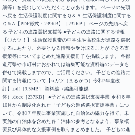
細等）を提出していただくことがあります。 ページの先頭
へ戻る 生活保護制度に関するＱ＆Ａ 生活保護制度に関する
Ｑ＆A【PDF形式：239KB】［232KB］ ページの先頭へ戻
る 子どもの進路選択支援等 ●子どもの進路に関する情報
【〇カツ！】 生活保護世帯の中学生や高校生が進路を選択
するにあたり、必要となる情報や受け取ることができる支
援策等についてまとめた進路支援冊子を掲載します。 各都
道府県や市町村におかれては編集可能な資料編のデータも
併せて掲載しますので、ご活用ください。 子どもの進路に
関する情報について【○カツ（まるかつ）令和7年度改
訂】.pdf［9.5MB］ 資料編（編集可能媒
体）.docx［237KB］ ●子どもの進路選択支援事業 令和６年
10月から制度化された「子どもの進路選択支援事業」につ
いて、令和７年度に事業実施した自治体の協力を得て、未
実施の自治体を含めた各自治体の参考となるよう、事業概
要及び具体的な支援事例を取りまとめました。 子どもの進