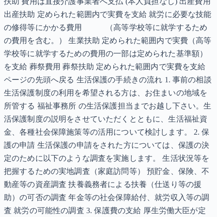
扶助 費用は直接介護事業者へ支払 (本人負担なし) 出産費用
出産扶助 定められた範囲内で実費を支給 就労に必要な技能
の修得等にかかる費用 （高等学校等に就学するため
の費用を含む。） 生業扶助 定められた範囲内で実費（高等
学校等に就学するための費用の一部は定められた基準額）
を支給 葬祭費用 葬祭扶助 定められた範囲内で実費を支給
ページの先頭へ戻る 生活保護の手続きの流れ 1. 事前の相談
生活保護制度の利用を希望される方は、お住まいの地域を
所管する 福祉事務所 の生活保護担当までお越し下さい。生
活保護制度の説明をさせていただくとともに、生活福祉資
金、各種社会保障施策等の活用について検討します。 2. 保
護の申請 生活保護の申請をされた方については、保護の決
定のために以下のような調査を実施します。 生活状況等を
把握するための実地調査（家庭訪問等） 預貯金、保険、不
動産等の資産調査 扶養義務者による扶養（仕送り等の援
助）の可否の調査 年金等の社会保障給付、就労収入等の調
査 就労の可能性の調査 3. 保護費の支給 厚生労働大臣が定