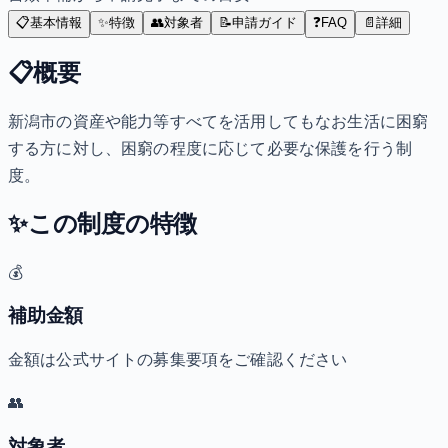
📋
基本情報
✨
特徴
👥
対象者
📝
申請ガイド
❓
FAQ
📄
詳細
📋
概要
新潟市の資産や能力等すべてを活用してもなお生活に困窮
する方に対し、困窮の程度に応じて必要な保護を行う制
度。
✨
この制度の特徴
💰
補助金額
金額は公式サイトの募集要項をご確認ください
👥
対象者