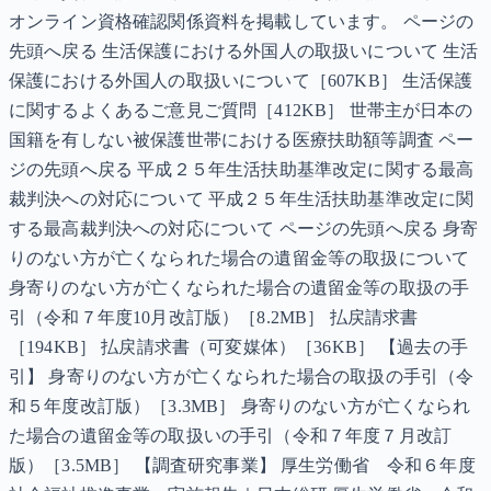
オンライン資格確認関係資料を掲載しています。 ページの
先頭へ戻る 生活保護における外国人の取扱いについて 生活
保護における外国人の取扱いについて［607KB］ 生活保護
に関するよくあるご意見ご質問［412KB］ 世帯主が日本の
国籍を有しない被保護世帯における医療扶助額等調査 ペー
ジの先頭へ戻る 平成２５年生活扶助基準改定に関する最高
裁判決への対応について 平成２５年生活扶助基準改定に関
する最高裁判決への対応について ページの先頭へ戻る 身寄
りのない方が亡くなられた場合の遺留金等の取扱について
身寄りのない方が亡くなられた場合の遺留金等の取扱の手
引（令和７年度10月改訂版）［8.2MB］ 払戻請求書
［194KB］ 払戻請求書（可変媒体）［36KB］ 【過去の手
引】 身寄りのない方が亡くなられた場合の取扱の手引（令
和５年度改訂版）［3.3MB］ 身寄りのない方が亡くなられ
た場合の遺留金等の取扱いの手引（令和７年度７月改訂
版）［3.5MB］ 【調査研究事業】 厚生労働省 令和６年度