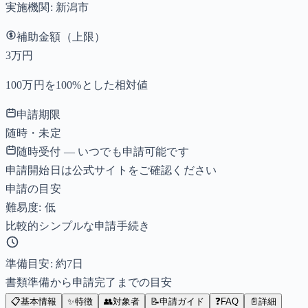
実施機関:
新潟市
補助金額（上限）
3万円
100万円を100%とした相対値
申請期限
随時・未定
随時受付 — いつでも申請可能です
申請開始日は公式サイトをご確認ください
申請の目安
難易度: 低
比較的シンプルな申請手続き
準備目安: 約
7
日
書類準備から申請完了までの目安
📋
基本情報
✨
特徴
👥
対象者
📝
申請ガイド
❓
FAQ
📄
詳細