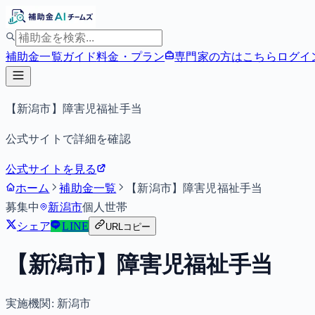
補助金一覧
ガイド
料金・プラン
専門家の方はこちら
ログイ
【新潟市】障害児福祉手当
公式サイトで詳細を確認
公式サイトを見る
ホーム
補助金一覧
【新潟市】障害児福祉手当
募集中
新潟市
個人
世帯
シェア
LINE
URLコピー
【新潟市】障害児福祉手当
実施機関:
新潟市