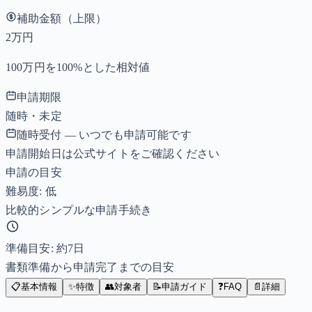
補助金額（上限）
2万円
100万円を100%とした相対値
申請期限
随時・未定
随時受付 — いつでも申請可能です
申請開始日は公式サイトをご確認ください
申請の目安
難易度: 低
比較的シンプルな申請手続き
準備目安: 約
7
日
書類準備から申請完了までの目安
📋
基本情報
✨
特徴
👥
対象者
📝
申請ガイド
❓
FAQ
📄
詳細