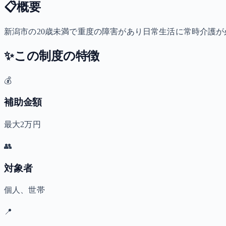
📋
概要
新潟市の20歳未満で重度の障害があり日常生活に常時介護が必
✨
この制度の特徴
💰
補助金額
最大2万円
👥
対象者
個人、世帯
📍