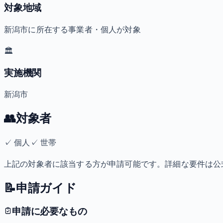
対象地域
新潟市に所在する事業者・個人が対象
🏛️
実施機関
新潟市
👥
対象者
✓
個人
✓
世帯
上記の対象者に該当する方が申請可能です。詳細な要件は公
📝
申請ガイド
申請に必要なもの