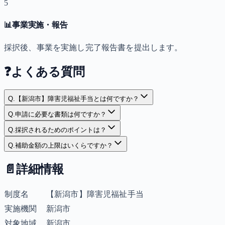
5
📊
事業実施・報告
採択後、事業を実施し完了報告書を提出します。
❓
よくある質問
Q.
【新潟市】障害児福祉手当とは何ですか？
Q.
申請に必要な書類は何ですか？
Q.
採択されるためのポイントは？
Q.
補助金額の上限はいくらですか？
📄
詳細情報
制度名
【新潟市】障害児福祉手当
実施機関
新潟市
対象地域
新潟市