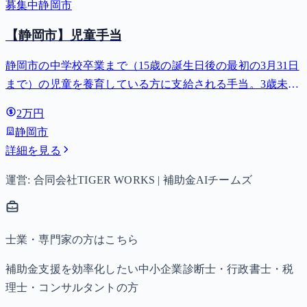
募集中
静岡市
【静岡市】児童手当
静岡市の中学校卒業まで（15歳の誕生日後の最初の3月31日
まで）の児童を養育している方に支給される手当。3歳未満
は月額15,000円、3歳以上小学校修了前は月額10,000円（第3
2万円
子以降は15,000円）、中学生は月額10,000円。
静岡市
詳細を見る
運営: 合同会社TIGER WORKS | 補助金AIチームズ
士業・専門家の方はこちら
補助金支援を効率化したい中小企業診断士・行政書士・税
理士・コンサルタントの方