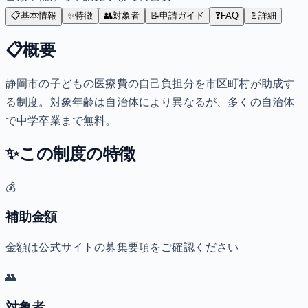
📋
基本情報
✨
特徴
👥
対象者
📝
申請ガイド
❓
FAQ
📄
詳細
📋
概要
静岡市の子どもの医療費の自己負担分を市区町村が助成す
る制度。対象年齢は自治体により異なるが、多くの自治体
で中学卒業まで無料。
✨
この制度の特徴
💰
補助金額
金額は公式サイトの募集要項をご確認ください
👥
対象者