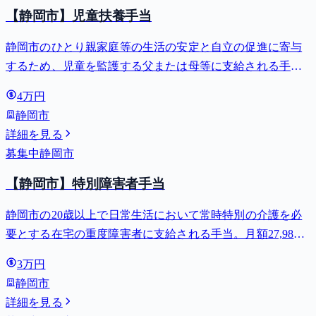
【静岡市】児童扶養手当
静岡市のひとり親家庭等の生活の安定と自立の促進に寄与
するため、児童を監護する父または母等に支給される手
当。全部支給で月額最大44,140円。
4万円
静岡市
詳細を見る
募集中
静岡市
【静岡市】特別障害者手当
静岡市の20歳以上で日常生活において常時特別の介護を必
要とする在宅の重度障害者に支給される手当。月額27,980
円。
3万円
静岡市
詳細を見る