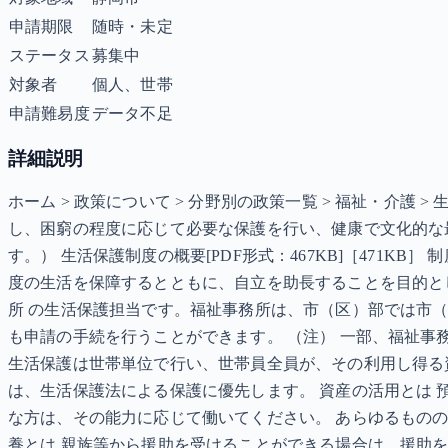
申請期限
随時・未定
ステータス
募集中
対象者
個人、世帯
申請難易度
データ不足
詳細説明
ホーム > 政策について > 分野別の政策一覧 > 福祉・介護
し、困窮の程度に応じて必要な保護を行い、健康で文化的な
す。） 生活保護制度の概要[PDF形式：467KB]［471
度の生活を保障するとともに、自立を助長することを目的とし
所 の生活保護担当です。福祉事務所は、市（区）部では市
も申請の手続を行うことができます。 （注） 一部、福祉事
生活保護は世帯単位で行い、世帯員全員が、その利用し得る
は、生活保護法による保護に優先します。 資産の活用とは 
な方は、その能力に応じて働いてください。 あらゆるもの
養とは 親族等から援助を受けることができる場合は、援助