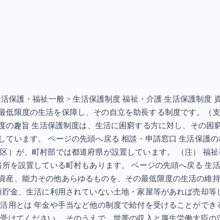
 > 生活保護・福祉一般 > 生活保護制度 福祉・介護 生活保
最低限度の生活を保障し、その自立を助長する制度です。（
KB］ 制度の趣旨 生活保護制度は、生活に困窮する方に対し、
ています。 ページの先頭へ戻る 相談・申請窓口 生活保護
（区）が、町村部では都道府県が設置しています。 （注） 福
務所を設置している町村もあります。 ページの先頭へ戻る 生
資産、能力その他あらゆるものを、その最低限度の生活の維
預貯金、生活に利用されていない土地・家屋等があれば売却等
の活用とは 年金や手当など他の制度で給付を受けることができ
を受けてください。 そのうえで、世帯の収入と厚生労働大臣