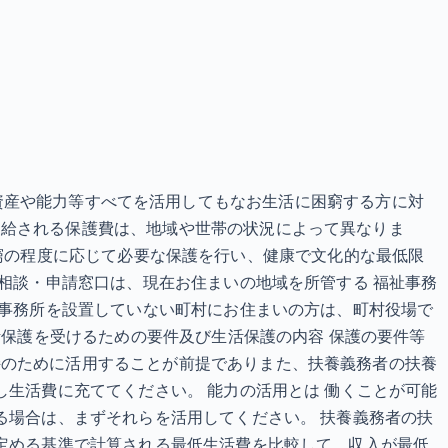
護制度 資産や能力等すべてを活用してもなお生活に困窮する方に対
支給される保護費は、地域や世帯の状況によって異なりま
その困窮の程度に応じて必要な保護を行い、健康で文化的な最低限
の相談・申請窓口は、現在お住まいの地域を所管する 福祉事務
祉事務所を設置していない町村にお住まいの方は、町村役場で
活保護を受けるための要件及び生活保護の内容 保護の要件等
持のために活用することが前提でありまた、扶養義務者の扶養
し生活費に充ててください。 能力の活用とは 働くことが可能
る場合は、まずそれらを活用してください。 扶養義務者の扶
の定める基準で計算される最低生活費を比較して、収入が最低