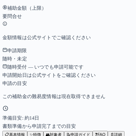
補助金額（上限）
要問合せ
金額情報は公式サイトでご確認ください
申請期限
随時・未定
随時受付 — いつでも申請可能です
申請開始日は公式サイトをご確認ください
申請の目安
この補助金の難易度情報は現在取得できません
準備目安: 約
14
日
書類準備から申請完了までの目安
📋
基本情報
✨
特徴
👥
対象者
📝
申請ガイド
❓
FAQ
📄
詳細