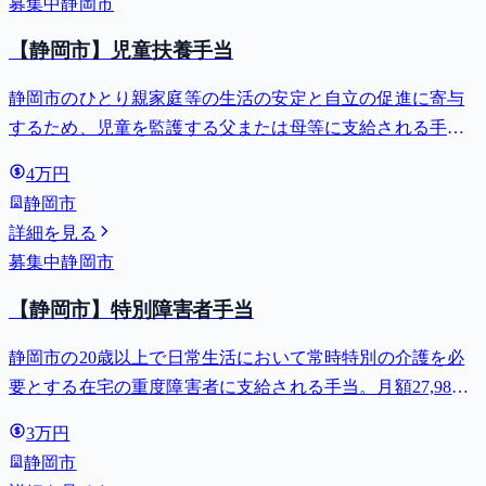
募集中
静岡市
【静岡市】児童扶養手当
静岡市のひとり親家庭等の生活の安定と自立の促進に寄与
するため、児童を監護する父または母等に支給される手
当。全部支給で月額最大44,140円。
4万円
静岡市
詳細を見る
募集中
静岡市
【静岡市】特別障害者手当
静岡市の20歳以上で日常生活において常時特別の介護を必
要とする在宅の重度障害者に支給される手当。月額27,980
円。
3万円
静岡市