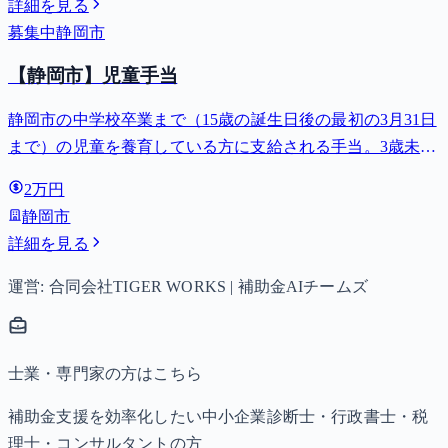
詳細を見る
募集中
静岡市
【静岡市】児童手当
静岡市の中学校卒業まで（15歳の誕生日後の最初の3月31日
まで）の児童を養育している方に支給される手当。3歳未満
は月額15,000円、3歳以上小学校修了前は月額10,000円（第3
2万円
子以降は15,000円）、中学生は月額10,000円。
静岡市
詳細を見る
運営: 合同会社TIGER WORKS | 補助金AIチームズ
士業・専門家の方はこちら
補助金支援を効率化したい中小企業診断士・行政書士・税
理士・コンサルタントの方