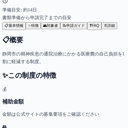
準備目安: 約
14
日
書類準備から申請完了までの目安
📋
基本情報
✨
特徴
👥
対象者
📝
申請ガイド
❓
FAQ
📄
詳細
📋
概要
静岡市の精神疾患の通院治療にかかる医療費の自己負担を1
割に軽減する制度。
✨
この制度の特徴
💰
補助金額
金額は公式サイトの募集要項をご確認ください
👥