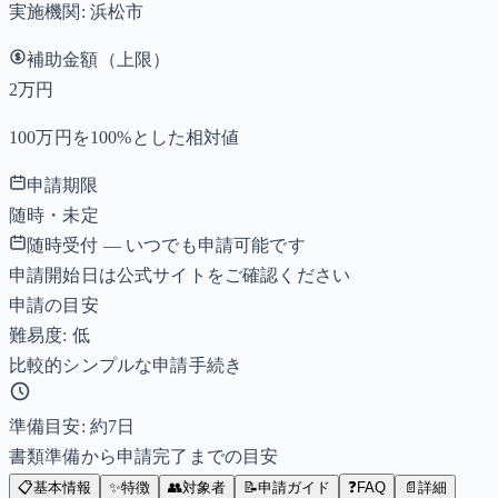
実施機関:
浜松市
補助金額（上限）
2万円
100万円を100%とした相対値
申請期限
随時・未定
随時受付 — いつでも申請可能です
申請開始日は公式サイトをご確認ください
申請の目安
難易度: 低
比較的シンプルな申請手続き
準備目安: 約
7
日
書類準備から申請完了までの目安
📋
基本情報
✨
特徴
👥
対象者
📝
申請ガイド
❓
FAQ
📄
詳細