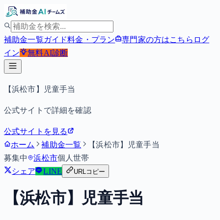
補助金一覧
ガイド
料金・プラン
専門家の方はこちら
ログ
イン
無料
AI診断
【浜松市】児童手当
公式サイトで詳細を確認
公式サイトを見る
ホーム
補助金一覧
【浜松市】児童手当
募集中
浜松市
個人
世帯
シェア
LINE
URLコピー
【浜松市】児童手当