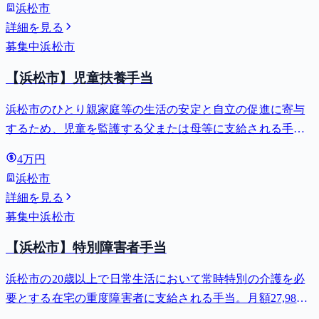
浜松市
詳細を見る
募集中
浜松市
【浜松市】児童扶養手当
浜松市のひとり親家庭等の生活の安定と自立の促進に寄与
するため、児童を監護する父または母等に支給される手
当。全部支給で月額最大44,140円。
4万円
浜松市
詳細を見る
募集中
浜松市
【浜松市】特別障害者手当
浜松市の20歳以上で日常生活において常時特別の介護を必
要とする在宅の重度障害者に支給される手当。月額27,980
円。