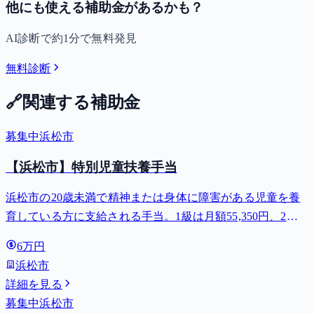
他にも使える補助金があるかも？
AI診断で約1分で無料発見
無料診断
🔗
関連する補助金
募集中
浜松市
【浜松市】特別児童扶養手当
浜松市の20歳未満で精神または身体に障害がある児童を養
育している方に支給される手当。1級は月額55,350円、2級
は月額36,860円。
6万円
浜松市
詳細を見る
募集中
浜松市