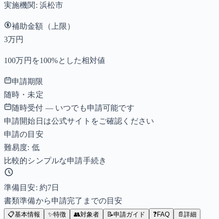
実施機関:
浜松市
補助金額（上限）
3万円
100万円を100%とした相対値
申請期限
随時・未定
随時受付 — いつでも申請可能です
申請開始日は公式サイトをご確認ください
申請の目安
難易度: 低
比較的シンプルな申請手続き
準備目安: 約
7
日
書類準備から申請完了までの目安
📋
基本情報
✨
特徴
👥
対象者
📝
申請ガイド
❓
FAQ
📄
詳細