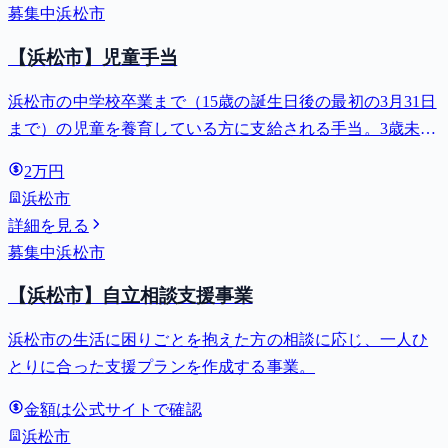
募集中
浜松市
【浜松市】児童手当
浜松市の中学校卒業まで（15歳の誕生日後の最初の3月31日
まで）の児童を養育している方に支給される手当。3歳未満
は月額15,000円、3歳以上小学校修了前は月額10,000円（第3
2万円
子以降は15,000円）、中学生は月額10,000円。
浜松市
詳細を見る
募集中
浜松市
【浜松市】自立相談支援事業
浜松市の生活に困りごとを抱えた方の相談に応じ、一人ひ
とりに合った支援プランを作成する事業。
金額は公式サイトで確認
浜松市