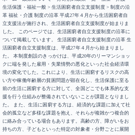
生活保護・福祉一般 > 生活困窮者自立支援制度 > 制度の沿
革 福祉・介護 制度の沿革 平成27年４月から生活困窮者自
立支援法が施行され、生活困窮者自立支援制度が始まりま
した。 このページでは、生活困窮者自立支援制度の沿革に
ついて掲載しています。 生活困窮者自立支援制度の沿革 生
活困窮者自立支援制度は、平成27年４月から始まりまし
た。 本制度創設のきっかけは、平成20年のリーマンショッ
クに端を発した雇用・失業情勢の悪化といった社会経済環
境の変化でした。これにより、生活に困窮するリスクの高
い方や稼働年齢層の貧困問題が顕在化し、生活保護に至る
前の生活に困窮する方に対して、全国どこでも体系的な支
援を行う仕組みが整備されていないことが課題となりまし
た。 また、生活に困窮する方は、経済的な課題に加えて社
会的孤立など多様な課題を抱え、それらが複雑かつ複合的
に絡み合っている場合もあります。高齢の方、障がいをお
持ちの方、子どもといった特定の対象者・分野ごとに展開