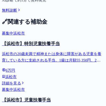
AI診断で約1分で無料発見
無料診断
🔗
関連する補助金
募集中
浜松市
【浜松市】特別児童扶養手当
浜松市の20歳未満で精神または身体に障害がある児童を養
育している方に支給される手当。1級は月額55,350円、2級
は月額36,860円。
6万円
浜松市
詳細を見る
募集中
浜松市
【浜松市】児童扶養手当