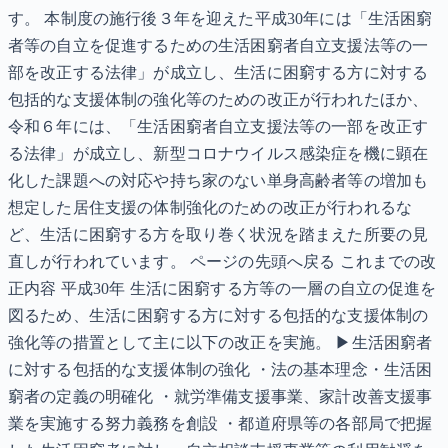
す。 本制度の施行後３年を迎えた平成30年には「生活困窮
者等の自立を促進するための生活困窮者自立支援法等の一
部を改正する法律」が成立し、生活に困窮する方に対する
包括的な支援体制の強化等のための改正が行われたほか、
令和６年には、「生活困窮者自立支援法等の一部を改正す
る法律」が成立し、新型コロナウイルス感染症を機に顕在
化した課題への対応や持ち家のない単身高齢者等の増加も
想定した居住支援の体制強化のための改正が行われるな
ど、生活に困窮する方を取り巻く状況を踏まえた所要の見
直しが行われています。 ページの先頭へ戻る これまでの改
正内容 平成30年 生活に困窮する方等の一層の自立の促進を
図るため、生活に困窮する方に対する包括的な支援体制の
強化等の措置として主に以下の改正を実施。 ▶生活困窮者
に対する包括的な支援体制の強化 ・法の基本理念・生活困
窮者の定義の明確化 ・就労準備支援事業、家計改善支援事
業を実施する努力義務を創設 ・都道府県等の各部局で把握