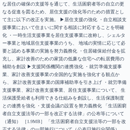
な居住の確保の支援等を通じて、生活困窮者等の自立の更
なる促進を図るため、居住支援の強化等のための措置とし
て主に以下の改正を実施。 ▶居住支援の強化 ・自立相談支
援事業において住まいに関する相談に対応することを明確
化 ・一時生活支援事業を居住支援事業に改称し、シェルタ
ー事業と地域居住支援事業のうち、 地域の実情に応じて必
要と認める事業の実施を努力義務化 ・住居確保給付金を拡
充し、家計改善のための家賃の低廉な住宅への転居費用の
補助を創設 ▶支援関係機関の連携強化 ・就労準備支援事
業、家計改善支援事業の全国的な実施を強化する観点か
ら、 家計改善支援事業の国庫補助率を引き上げ ・就労準備
支援事業、家計改善支援事業、居住支援事業について、 生
活保護受給者も利用できる仕組みを創設し、生活保護制度
との連携を強化 ・支援会議の設置を努力義務化 「生活困窮
者自立支援法等の一部を改正する法律」の公布等について
（通知） ［1.9MB］ 「生活困窮者自立支援法等の一部を改
正する法律」の一部施行について（公布日施行分関係）