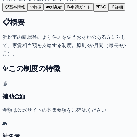
📋
基本情報
✨
特徴
👥
対象者
📝
申請ガイド
❓
FAQ
📄
詳細
📋
概要
浜松市の離職等により住居を失うおそれのある方に対し
て、家賃相当額を支給する制度。原則3か月間（最長9か
月）。
✨
この制度の特徴
💰
補助金額
金額は公式サイトの募集要項をご確認ください
👥
対象者