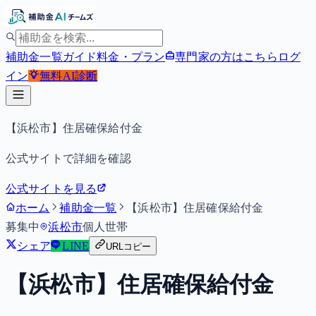
補助金一覧
ガイド
料金・プラン
専門家の方はこちら
ログ
イン
無料
AI診断
【浜松市】住居確保給付金
公式サイトで詳細を確認
公式サイトを見る
ホーム
補助金一覧
【浜松市】住居確保給付金
募集中
浜松市
個人
世帯
シェア
LINE
URLコピー
【浜松市】住居確保給付金