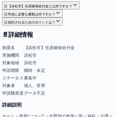
Q.
【浜松市】住居確保給付金とは何ですか？
Q.
申請に必要な書類は何ですか？
Q.
採択されるためのポイントは？
📄
詳細情報
制度名
【浜松市】住居確保給付金
実施機関
浜松市
対象地域
浜松市
申請期限
随時・未定
ステータス
募集中
対象者
個人、世帯
申請難易度
データ不足
詳細説明
ホーム > 政策について > 分野別の政策一覧 > 福祉・介護 >