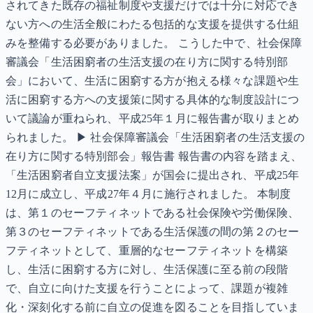
されてきた既存の福祉制度や支援だけでは十分に対応でき
ない方への生活全般にわたる包括的な支援を提供する仕組
みを整備する必要がありました。 こうした中で、社会保障
審議会「生活困窮者の生活支援の在り方に関する特別部
会」において、生活に困窮する方が抱える様々な課題や生
活に困窮する方への支援策に関する具体的な制度設計につ
いて議論が重ねられ、平成25年１月に報告書が取りまとめ
られました。 ▶ 社会保障審議会「生活困窮者の生活支援の
在り方に関する特別部会」報告書 報告書の内容を踏まえ、
「生活困窮者自立支援法案」が国会に提出され、平成25年
12月に成立し、平成27年４月に施行されました。 本制度
は、第１のセーフティネットである社会保険や労働保険、
第３のセーフティネットである生活保護の間の第２のセー
フティネットとして、重層的なセーフティネットを構築
し、生活に困窮する方に対し、生活保護に至る前の段階
で、自立に向けた支援を行うことによって、課題が複雑
化・深刻化する前に自立の促進を図ることを目指していま