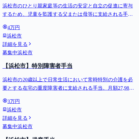
浜松市のひとり親家庭等の生活の安定と自立の促進に寄与
するため、児童を監護する父または母等に支給される手
当。全部支給で月額最大44,140円。
4万円
浜松市
詳細を見る
募集中
浜松市
【浜松市】特別障害者手当
浜松市の20歳以上で日常生活において常時特別の介護を必
要とする在宅の重度障害者に支給される手当。月額27,980
円。
3万円
浜松市
詳細を見る
募集中
浜松市