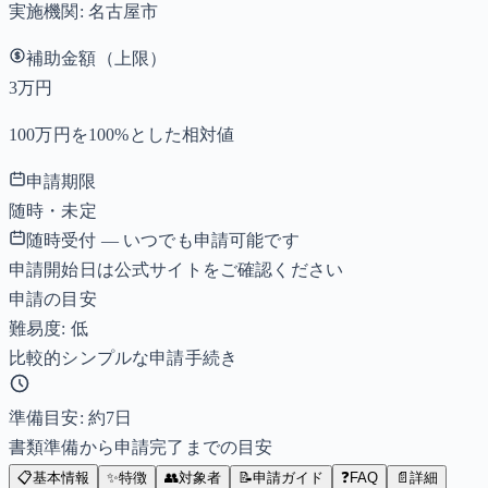
実施機関:
名古屋市
補助金額（上限）
3万円
100万円を100%とした相対値
申請期限
随時・未定
随時受付 — いつでも申請可能です
申請開始日は公式サイトをご確認ください
申請の目安
難易度: 低
比較的シンプルな申請手続き
準備目安: 約
7
日
書類準備から申請完了までの目安
📋
基本情報
✨
特徴
👥
対象者
📝
申請ガイド
❓
FAQ
📄
詳細