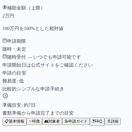
補助金額（上限）
2万円
100万円を100%とした相対値
申請期限
随時・未定
随時受付 — いつでも申請可能です
申請開始日は公式サイトをご確認ください
申請の目安
難易度: 低
比較的シンプルな申請手続き
準備目安: 約
7
日
書類準備から申請完了までの目安
📋
基本情報
✨
特徴
👥
対象者
📝
申請ガイド
❓
FAQ
📄
詳細