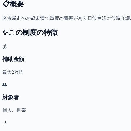
📋
概要
名古屋市の20歳未満で重度の障害があり日常生活に常時介護が
✨
この制度の特徴
💰
補助金額
最大2万円
👥
対象者
個人、世帯
📍