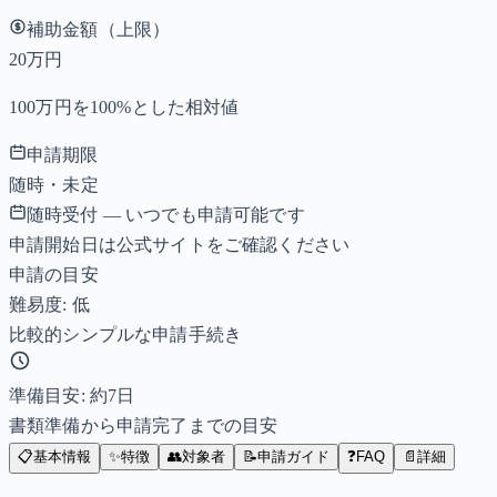
補助金額（上限）
20万円
100万円を100%とした相対値
申請期限
随時・未定
随時受付 — いつでも申請可能です
申請開始日は公式サイトをご確認ください
申請の目安
難易度: 低
比較的シンプルな申請手続き
準備目安: 約
7
日
書類準備から申請完了までの目安
📋
基本情報
✨
特徴
👥
対象者
📝
申請ガイド
❓
FAQ
📄
詳細