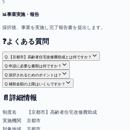
5
📊
事業実施・報告
採択後、事業を実施し完了報告書を提出します。
❓
よくある質問
Q.
【京都市】高齢者住宅改修費助成とは何ですか？
Q.
申請に必要な書類は何ですか？
Q.
採択されるためのポイントは？
Q.
補助金額の上限はいくらですか？
📄
詳細情報
制度名
【京都市】高齢者住宅改修費助成
実施機関
京都市
対象地域
京都市