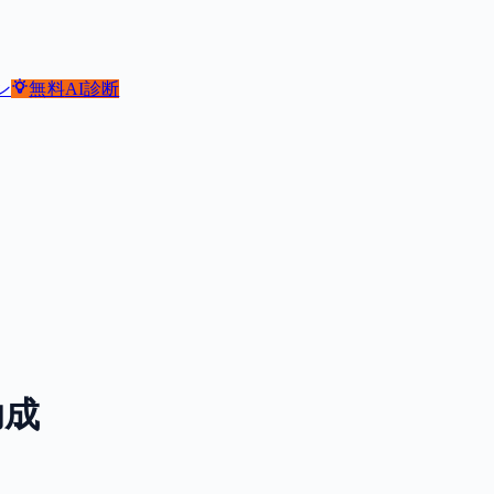
ン
無料
AI診断
助成