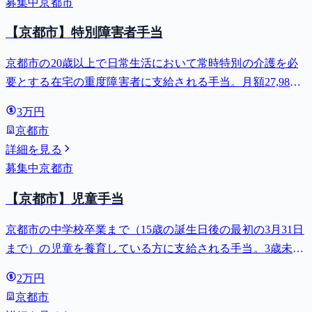
募集中
京都市
【京都市】特別障害者手当
京都市の20歳以上で日常生活において常時特別の介護を必
要とする在宅の重度障害者に支給される手当。月額27,980
円。
3万円
京都市
詳細を見る
募集中
京都市
【京都市】児童手当
京都市の中学校卒業まで（15歳の誕生日後の最初の3月31日
まで）の児童を養育している方に支給される手当。3歳未満
は月額15,000円、3歳以上小学校修了前は月額10,000円（第3
2万円
子以降は15,000円）、中学生は月額10,000円。
京都市