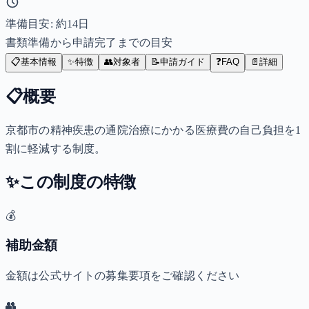
準備目安: 約
14
日
書類準備から申請完了までの目安
📋
基本情報
✨
特徴
👥
対象者
📝
申請ガイド
❓
FAQ
📄
詳細
📋
概要
京都市の精神疾患の通院治療にかかる医療費の自己負担を1
割に軽減する制度。
✨
この制度の特徴
💰
補助金額
金額は公式サイトの募集要項をご確認ください
👥