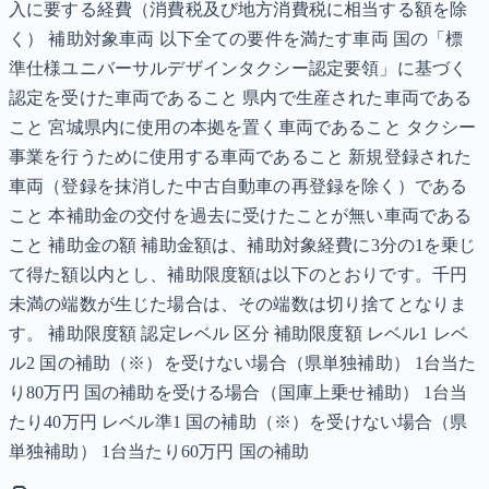
入に要する経費（消費税及び地方消費税に相当する額を除
く） 補助対象車両 以下全ての要件を満たす車両 国の「標
準仕様ユニバーサルデザインタクシー認定要領」に基づく
認定を受けた車両であること 県内で生産された車両である
こと 宮城県内に使用の本拠を置く車両であること タクシー
事業を行うために使用する車両であること 新規登録された
車両（登録を抹消した中古自動車の再登録を除く）である
こと 本補助金の交付を過去に受けたことが無い車両である
こと 補助金の額 補助金額は、補助対象経費に3分の1を乗じ
て得た額以内とし、補助限度額は以下のとおりです。千円
未満の端数が生じた場合は、その端数は切り捨てとなりま
す。 補助限度額 認定レベル 区分 補助限度額 レベル1 レベ
ル2 国の補助（※）を受けない場合（県単独補助） 1台当た
り80万円 国の補助を受ける場合（国庫上乗せ補助） 1台当
たり40万円 レベル準1 国の補助（※）を受けない場合（県
単独補助） 1台当たり60万円 国の補助