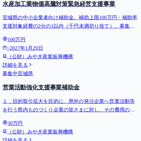
水産加工業物価高騰対策緊急経営支援事業
宮城県の中小企業者向け補助金。補助上限100万円・補助率
支援対象経費の2分の1以内（千円未満切り捨て）。募集締
切 2027-01-29。⚠️対象業種は日本標準産業分類の「水産食
100万円
料品製造業」（小分類092）に属する水産加工業者に限られ
~
2027年1月29日
ます。宮...
（公財）みやぎ産業振興機構
詳細を見る
募集中
宮城県
営業活動強化支援事業補助金
１．目的取引拡大を目的に、県外の発注企業へ営業活動等
を行う県内ものづくり企業の皆さまに対し、その費用の一
部を補助する「営業活動強化支援事業補助金」を交付しま
30万円
す。
（公財）みやぎ産業振興機構
詳細を見る