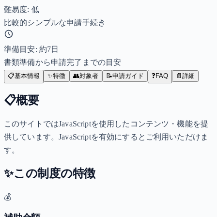
難易度: 低
比較的シンプルな申請手続き
準備目安: 約
7
日
書類準備から申請完了までの目安
📋
基本情報
✨
特徴
👥
対象者
📝
申請ガイド
❓
FAQ
📄
詳細
📋
概要
このサイトではJavaScriptを使用したコンテンツ・機能を提
供しています。JavaScriptを有効にするとご利用いただけま
す。
✨
この制度の特徴
💰