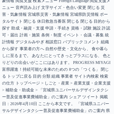
象情報 閲覧支援 検索メニュー Foreign Language 閲覧支援メ
ニュー 音声読み上げ 文字サイズ・色合い変更 閉じる 災
害・気象情報 宮城県災害・気象情報 宮城県防災情報 ポー
タルサイト 閉じる 休日救急当番医 閉じる 閉じる 目的から
探す 助成・融資・支援 申請・手続き 資格・試験 施設 許認
可・届出 計画・施策 条例・制度 イベント・会議・募集 統
計情報 デジタルみやぎ 相談窓口 パブリックコメント 組織
から探す 事業者の方へ 自然や歴史・文化から、 食や暮ら
しに至るまで。 あなたにとってきっとプラスになる、 色と
りどりの出会いがここにはあります。 PROGRESS MIYAGI
富県躍進！持続可能な未来のための 8つの「つくる」 閉じ
る トップに戻る 目的 分類 組織 事業者 サイト内検索 検索
の仕方 トップページ > しごと・産業 > 産業支援・企業支援
> 補助金・助成金 > 「宮城県ユニバーサルデザインタクシ
ー普及促進事業費補助金」のご案内 シェア ツイート 掲載
日：2026年4月10日 ここから本文です。 「宮城県ユニバー
サルデザインタクシー普及促進事業費補助金」のご案内 県