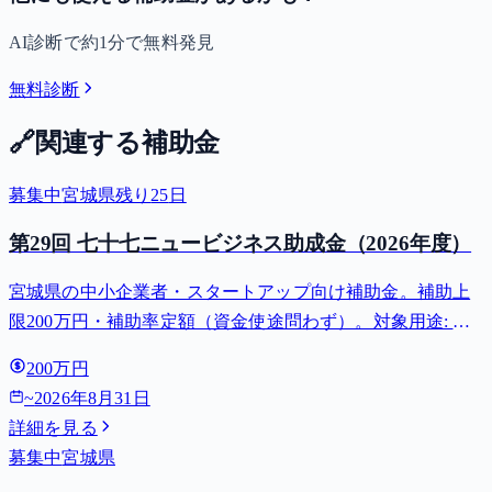
AI診断で約1分で無料発見
無料診断
🔗
関連する補助金
募集中
宮城県
残り
25
日
第29回 七十七ニュービジネス助成金（2026年度）
宮城県の中小企業者・スタートアップ向け補助金。補助上
限200万円・補助率定額（資金使途問わず）。対象用途: 創
業・新事業展開。募集締切 2026-08-31。
200万円
~
2026年8月31日
詳細を見る
募集中
宮城県