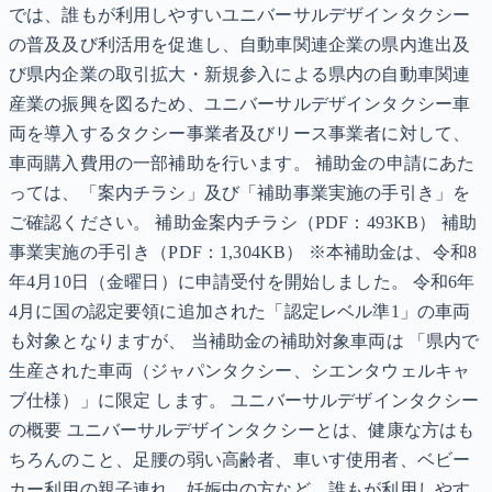
では、誰もが利用しやすいユニバーサルデザインタクシー
の普及及び利活用を促進し、自動車関連企業の県内進出及
び県内企業の取引拡大・新規参入による県内の自動車関連
産業の振興を図るため、ユニバーサルデザインタクシー車
両を導入するタクシー事業者及びリース事業者に対して、
車両購入費用の一部補助を行います。 補助金の申請にあた
っては、「案内チラシ」及び「補助事業実施の手引き」を
ご確認ください。 補助金案内チラシ（PDF：493KB） 補助
事業実施の手引き（PDF：1,304KB） ※本補助金は、令和8
年4月10日（金曜日）に申請受付を開始しました。 令和6年
4月に国の認定要領に追加された「認定レベル準1」の車両
も対象となりますが、 当補助金の補助対象車両は 「県内で
生産された車両（ジャパンタクシー、シエンタウェルキャ
ブ仕様）」に限定 します。 ユニバーサルデザインタクシー
の概要 ユニバーサルデザインタクシーとは、健康な方はも
ちろんのこと、足腰の弱い高齢者、車いす使用者、ベビー
カー利用の親子連れ、妊娠中の方など、誰もが利用しやす