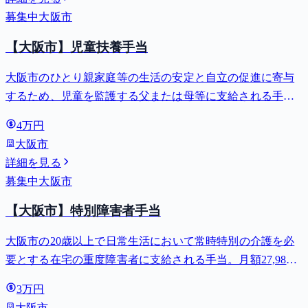
募集中
大阪市
【大阪市】児童扶養手当
大阪市のひとり親家庭等の生活の安定と自立の促進に寄与
するため、児童を監護する父または母等に支給される手
当。全部支給で月額最大44,140円。
4万円
大阪市
詳細を見る
募集中
大阪市
【大阪市】特別障害者手当
大阪市の20歳以上で日常生活において常時特別の介護を必
要とする在宅の重度障害者に支給される手当。月額27,980
円。
3万円
大阪市