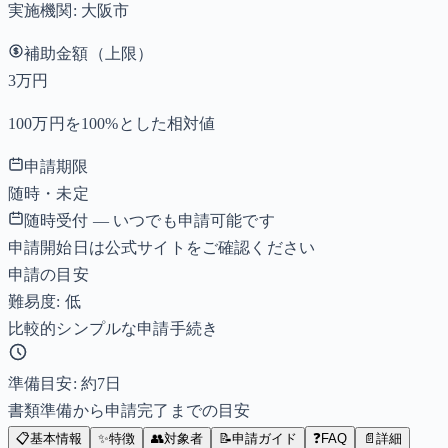
実施機関:
大阪市
補助金額（上限）
3万円
100万円を100%とした相対値
申請期限
随時・未定
随時受付 — いつでも申請可能です
申請開始日は公式サイトをご確認ください
申請の目安
難易度: 低
比較的シンプルな申請手続き
準備目安: 約
7
日
書類準備から申請完了までの目安
📋
基本情報
✨
特徴
👥
対象者
📝
申請ガイド
❓
FAQ
📄
詳細