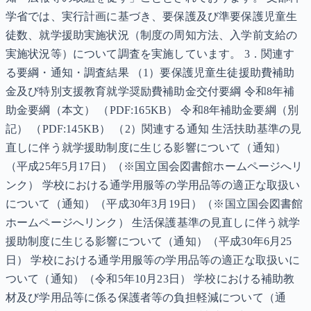
学省では、実行計画に基づき、要保護及び準要保護児童生
徒数、就学援助実施状況（制度の周知方法、入学前支給の
実施状況等）について調査を実施しています。 3．関連す
る要綱・通知・調査結果 （1）要保護児童生徒援助費補助
金及び特別支援教育就学奨励費補助金交付要綱 令和8年補
助金要綱（本文） （PDF:165KB） 令和8年補助金要綱（別
記） （PDF:145KB） （2）関連する通知 生活扶助基準の見
直しに伴う就学援助制度に生じる影響について（通知）
（平成25年5月17日）（※国立国会図書館ホームページへリ
ンク） 学校における通学用服等の学用品等の適正な取扱い
について（通知）（平成30年3月19日）（※国立国会図書館
ホームページへリンク） 生活保護基準の見直しに伴う就学
援助制度に生じる影響について（通知）（平成30年6月25
日） 学校における通学用服等の学用品等の適正な取扱いに
ついて（通知）（令和5年10月23日） 学校における補助教
材及び学用品等に係る保護者等の負担軽減について（通