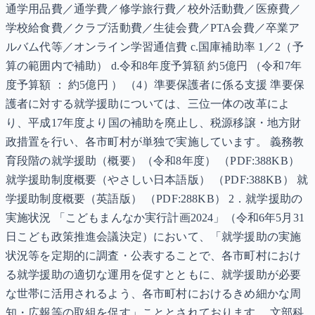
通学用品費／通学費／修学旅行費／校外活動費／医療費／
学校給食費／クラブ活動費／生徒会費／PTA会費／卒業ア
ルバム代等／オンライン学習通信費 c.国庫補助率 1／2（予
算の範囲内で補助） d.令和8年度予算額 約5億円 （令和7年
度予算額 ： 約5億円 ） （4）準要保護者に係る支援 準要保
護者に対する就学援助については、三位一体の改革によ
り、平成17年度より国の補助を廃止し、税源移譲・地方財
政措置を行い、各市町村が単独で実施しています。 義務教
育段階の就学援助（概要）（令和8年度） （PDF:388KB）
就学援助制度概要（やさしい日本語版） （PDF:388KB） 就
学援助制度概要（英語版） （PDF:288KB） 2．就学援助の
実施状況 「こどもまんなか実行計画2024」（令和6年5月31
日こども政策推進会議決定）において、「就学援助の実施
状況等を定期的に調査・公表することで、各市町村におけ
る就学援助の適切な運用を促すとともに、就学援助が必要
な世帯に活用されるよう、各市町村におけるきめ細かな周
知・広報等の取組を促す」こととされております。 文部科