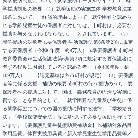
就学援助制度について（就学援助ポータルサイト） 1．就
学援助制度の概要 （1）就学援助の実施主体 学校教育法第
19条において、「経済的理由によって、就学困難と認めら
れる学齢児童生徒の保護者に対しては、市町村は、必要な
援助を与えなければならない。」とされています。 （2）
就学援助の対象者 a.要保護者 生活保護法第6条第2項に規定
する要保護者（令和6年度 約8万人） b.準要保護者 市町村
教育委員会が生活保護法第6条第2項に規定する要保護者に
準ずる程度に困窮していると認める者 （令和6年度 約
109万人） 【認定基準は各市町村が規定】 （3）要保護
者等に係る支援 a.補助の概要 市町村の行う援助のうち、要
保護者への援助に対して、国は、義務教育の円滑な実施に
資することを目的として、「就学困難な児童及び生徒に係
る就学奨励についての国の援助に関する法律」「学校給食
法」「学校保健安全法」等に基づいて必要な援助を行って
います。【要保護児童生徒援助費補助金】 b.補助対象品目
学用品費／体育実技用具費／新入学児童生徒学用品費等／