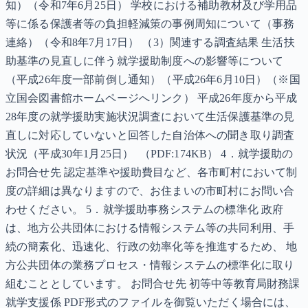
知）（令和7年6月25日） 学校における補助教材及び学用品
等に係る保護者等の負担軽減策の事例周知について（事務
連絡）（令和8年7月17日） （3）関連する調査結果 生活扶
助基準の見直しに伴う就学援助制度への影響等について
（平成26年度一部前倒し通知）（平成26年6月10日）（※国
立国会図書館ホームページへリンク） 平成26年度から平成
28年度の就学援助実施状況調査において生活保護基準の見
直しに対応していないと回答した自治体への聞き取り調査
状況（平成30年1月25日） （PDF:174KB） 4．就学援助の
お問合せ先 認定基準や援助費目など、各市町村において制
度の詳細は異なりますので、お住まいの市町村にお問い合
わせください。 5．就学援助事務システムの標準化 政府
は、地方公共団体における情報システム等の共同利用、手
続の簡素化、迅速化、行政の効率化等を推進するため、 地
方公共団体の業務プロセス・情報システムの標準化に取り
組むこととしています。 お問合せ先 初等中等教育局財務課
就学支援係 PDF形式のファイルを御覧いただく場合には、