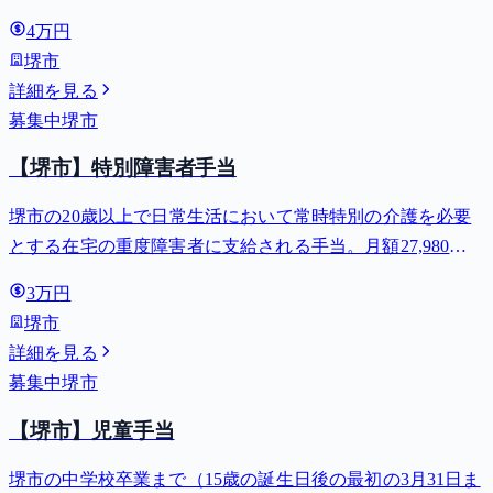
全部支給で月額最大44,140円。
4万円
堺市
詳細を見る
募集中
堺市
【堺市】特別障害者手当
堺市の20歳以上で日常生活において常時特別の介護を必要
とする在宅の重度障害者に支給される手当。月額27,980
円。
3万円
堺市
詳細を見る
募集中
堺市
【堺市】児童手当
堺市の中学校卒業まで（15歳の誕生日後の最初の3月31日ま