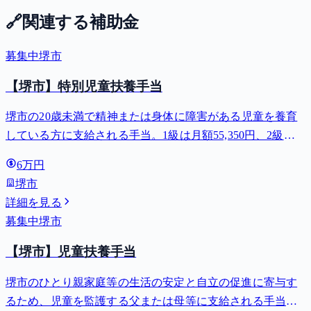
🔗
関連する補助金
募集中
堺市
【堺市】特別児童扶養手当
堺市の20歳未満で精神または身体に障害がある児童を養育
している方に支給される手当。1級は月額55,350円、2級は
月額36,860円。
6万円
堺市
詳細を見る
募集中
堺市
【堺市】児童扶養手当
堺市のひとり親家庭等の生活の安定と自立の促進に寄与す
るため、児童を監護する父または母等に支給される手当。