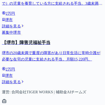
で）の児童を養育している方に支給される手当。3歳未満は
月額15,000円、3歳以上小学校修了前は月額10,000円（第3子
2万円
以降は15,000円）、中学生は月額10,000円。
堺市
詳細を見る
募集中
堺市
【堺市】障害児福祉手当
堺市の20歳未満で重度の障害があり日常生活に常時介護が
必要な在宅の児童に支給される手当。月額15,220円。
2万円
堺市
詳細を見る
運営: 合同会社TIGER WORKS | 補助金AIチームズ