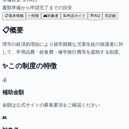
書類準備から申請完了までの目安
📋
基本情報
✨
特徴
👥
対象者
📝
申請ガイド
❓
FAQ
📄
詳細
📋
概要
堺市の経済的理由により就学困難な児童生徒の保護者に対
して、学用品費・給食費・修学旅行費等を援助する制度。
✨
この制度の特徴
💰
補助金額
金額は公式サイトの募集要項をご確認ください
👥