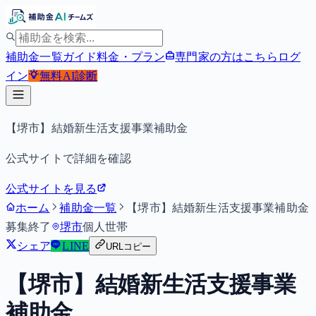
補助金一覧
ガイド
料金・プラン
専門家の方はこちら
ログ
イン
無料
AI診断
【堺市】結婚新生活支援事業補助金
公式サイトで詳細を確認
公式サイトを見る
ホーム
補助金一覧
【堺市】結婚新生活支援事業補助金
募集終了
堺市
個人
世帯
シェア
LINE
URLコピー
【堺市】結婚新生活支援事業
補助金