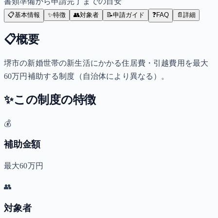
書類準備から申請完了までの目安
📋
基本情報
✨
特徴
👥
対象者
📝
申請ガイド
❓
FAQ
📄
詳細
📋
概要
堺市の新婚世帯の新生活にかかる住居費・引越費用を最大
60万円補助する制度（自治体により異なる）。
✨
この制度の特徴
💰
補助金額
最大60万円
👥
対象者