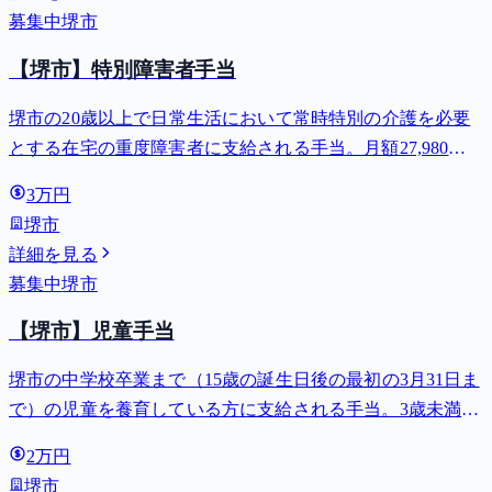
募集中
堺市
【堺市】特別障害者手当
堺市の20歳以上で日常生活において常時特別の介護を必要
とする在宅の重度障害者に支給される手当。月額27,980
円。
3万円
堺市
詳細を見る
募集中
堺市
【堺市】児童手当
堺市の中学校卒業まで（15歳の誕生日後の最初の3月31日ま
で）の児童を養育している方に支給される手当。3歳未満は
月額15,000円、3歳以上小学校修了前は月額10,000円（第3子
2万円
以降は15,000円）、中学生は月額10,000円。
堺市