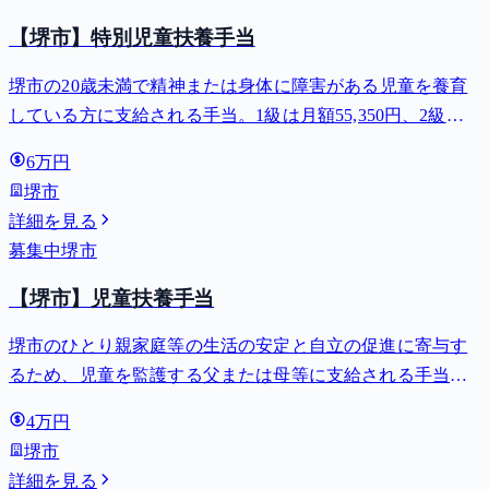
【堺市】特別児童扶養手当
堺市の20歳未満で精神または身体に障害がある児童を養育
している方に支給される手当。1級は月額55,350円、2級は
月額36,860円。
6万円
堺市
詳細を見る
募集中
堺市
【堺市】児童扶養手当
堺市のひとり親家庭等の生活の安定と自立の促進に寄与す
るため、児童を監護する父または母等に支給される手当。
全部支給で月額最大44,140円。
4万円
堺市
詳細を見る