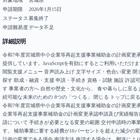
対象地域
宮城県
申請期限
2026年1月15日
ステータス
募集終了
申請難易度
データ不足
詳細説明
令和7年度宮城県中小企業等再起支援事業補助金の計画変更承認申
提供しています。JavaScriptを有効にするとご利用いただけます。 本文へ
閲覧支援メニュー 音声読み上げ 文字サイズ・色合い変更 閉じ
探す 助成・融資・支援 申請・手続き 資格・試験 施設 許認
す 事業者の方へ 自然や歴史・文化から、 食や暮らしに至るま
続可能な未来のための 8つの「つくる」 閉じる トップに戻る 目
令和7年度宮城県中小企業等再起支援事業補助金の計画変更承認
企業等再起支援事業補助金の計画変更承認申請及び実績報告書
請について 手続きが必要となる変更の範囲 交付申請時の
す。 補助事業に要する経費が10パーセントを超えた減少の
計画の変更である場合 申請方法 申請する場合は、郵送により提出