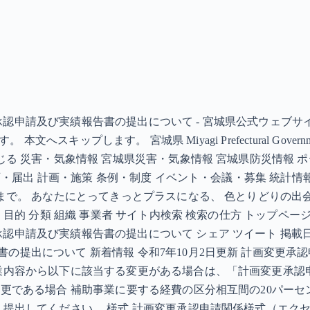
請及び実績報告書の提出について - 宮城県公式ウェブサイト こ
スキップします。 宮城県 Miyagi Prefectural Governme
る 災害・気象情報 宮城県災害・気象情報 宮城県防災情報 ポ
可・届出 計画・施策 条例・制度 イベント・会議・募集 統計情
で。 あなたにとってきっとプラスになる、 色とりどりの出会いがこ
的 分類 組織 事業者 サイト内検索 検索の仕方 トップページ >
申請及び実績報告書の提出について シェア ツイート 掲載日：2
の提出について 新着情報 令和7年10月2日更新 計画変更承
事業内容から以下に該当する変更がある場合は、「計画変更承
変更である場合 補助事業に要する経費の区分相互間の20パー
してください。 様式 計画変更承認申請関係様式（エクセル：13