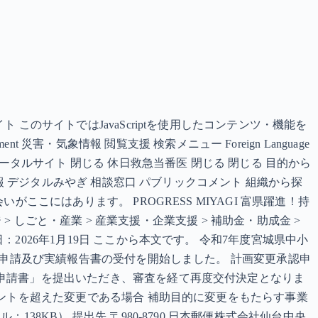
のサイトではJavaScriptを使用したコンテンツ・機能を
nt 災害・気象情報 閲覧支援 検索メニュー Foreign Language
ータルサイト 閉じる 休日救急当番医 閉じる 閉じる 目的から
報 デジタルみやぎ 相談窓口 パブリックコメント 組織から探
こにはあります。 PROGRESS MIYAGI 富県躍進！持
 しごと・産業 > 産業支援・企業支援 > 補助金・助成金 >
026年1月19日 ここから本文です。 令和7年度宮城県中小
認申請及び実績報告書の受付を開始しました。 計画変更承認申
認申請書」を提出いただき、審査を経て再度交付決定となりま
セントを超えた変更である場合 補助目的に変更をもたらす事業
8KB） 提出先 〒980-8790 日本郵便株式会社仙台中央