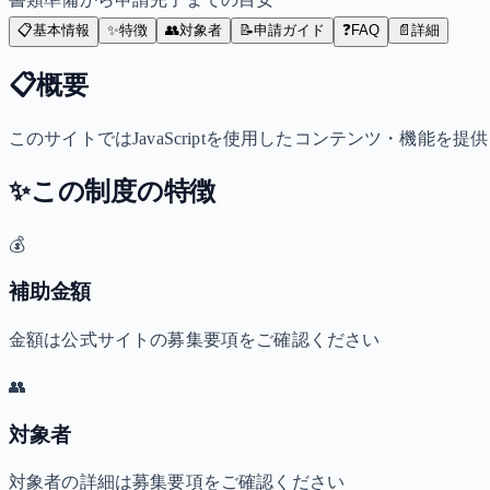
📋
基本情報
✨
特徴
👥
対象者
📝
申請ガイド
❓
FAQ
📄
詳細
📋
概要
このサイトではJavaScriptを使用したコンテンツ・機能を提供
✨
この制度の特徴
💰
補助金額
金額は公式サイトの募集要項をご確認ください
👥
対象者
対象者の詳細は募集要項をご確認ください