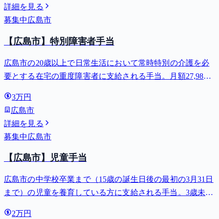
詳細を見る
募集中
広島市
【広島市】特別障害者手当
広島市の20歳以上で日常生活において常時特別の介護を必
要とする在宅の重度障害者に支給される手当。月額27,980
円。
3万円
広島市
詳細を見る
募集中
広島市
【広島市】児童手当
広島市の中学校卒業まで（15歳の誕生日後の最初の3月31日
まで）の児童を養育している方に支給される手当。3歳未満
は月額15,000円、3歳以上小学校修了前は月額10,000円（第3
2万円
子以降は15,000円）、中学生は月額10,000円。