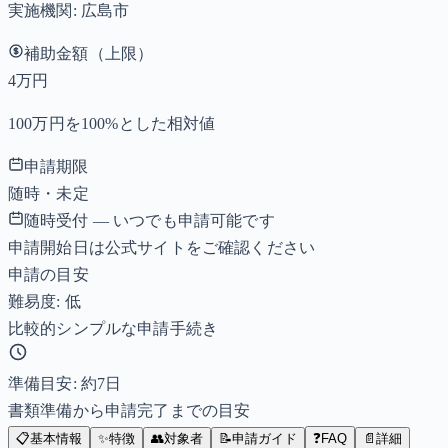
実施機関:
広島市
補助金額（上限）
4万円
100万円を100%とした相対値
申請期限
随時・未定
随時受付 — いつでも申請可能です
申請開始日は公式サイトをご確認ください
申請の目安
難易度: 低
比較的シンプルな申請手続き
準備目安: 約
7
日
書類準備から申請完了までの目安
📋
基本情報
✨
特徴
👥
対象者
📝
申請ガイド
❓
FAQ
📄
詳細