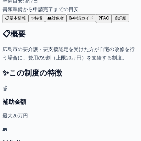
準備目安: 約
7
日
書類準備から申請完了までの目安
📋
基本情報
✨
特徴
👥
対象者
📝
申請ガイド
❓
FAQ
📄
詳細
📋
概要
広島市の要介護・要支援認定を受けた方が自宅の改修を行
う場合に、費用の9割（上限20万円）を支給する制度。
✨
この制度の特徴
💰
補助金額
最大20万円
👥