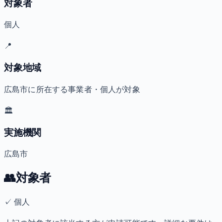
対象者
個人
📍
対象地域
広島市に所在する事業者・個人が対象
🏛️
実施機関
広島市
👥
対象者
✓
個人