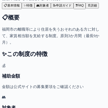
📋
基本情報
✨
特徴
👥
対象者
📝
申請ガイド
❓
FAQ
📄
詳細
📋
概要
福岡市の離職等により住居を失うおそれのある方に対し
て、家賃相当額を支給する制度。原則3か月間（最長9か
月）。
✨
この制度の特徴
💰
補助金額
金額は公式サイトの募集要項をご確認ください
👥
対象者