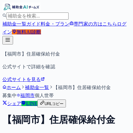
補助金一覧
ガイド
料金・プラン
専門家の方はこちら
ログ
イン
無料
AI診断
【福岡市】住居確保給付金
公式サイトで詳細を確認
公式サイトを見る
ホーム
補助金一覧
【福岡市】住居確保給付金
募集中
福岡市
個人
世帯
シェア
LINE
URLコピー
【福岡市】住居確保給付金