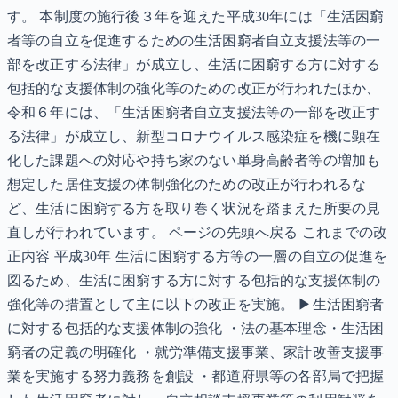
す。 本制度の施行後３年を迎えた平成30年には「生活困窮
者等の自立を促進するための生活困窮者自立支援法等の一
部を改正する法律」が成立し、生活に困窮する方に対する
包括的な支援体制の強化等のための改正が行われたほか、
令和６年には、「生活困窮者自立支援法等の一部を改正す
る法律」が成立し、新型コロナウイルス感染症を機に顕在
化した課題への対応や持ち家のない単身高齢者等の増加も
想定した居住支援の体制強化のための改正が行われるな
ど、生活に困窮する方を取り巻く状況を踏まえた所要の見
直しが行われています。 ページの先頭へ戻る これまでの改
正内容 平成30年 生活に困窮する方等の一層の自立の促進を
図るため、生活に困窮する方に対する包括的な支援体制の
強化等の措置として主に以下の改正を実施。 ▶生活困窮者
に対する包括的な支援体制の強化 ・法の基本理念・生活困
窮者の定義の明確化 ・就労準備支援事業、家計改善支援事
業を実施する努力義務を創設 ・都道府県等の各部局で把握