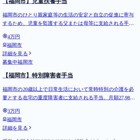
【福岡市】児童扶養手当
福岡市のひとり親家庭等の生活の安定と自立の促進に寄与
するため、児童を監護する父または母等に支給される手
当。全部支給で月額最大44,140円。
4万円
福岡市
詳細を見る
募集中
福岡市
【福岡市】特別障害者手当
福岡市の20歳以上で日常生活において常時特別の介護を必
要とする在宅の重度障害者に支給される手当。月額27,980
円。
3万円
福岡市
詳細を見る