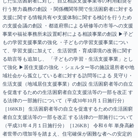
した生活困窮者に対し、自立相談支援事業等の利用勧奨を
行う努力義務の創設 ・関係機関等間で生活困窮者に対する
支援に関する情報共有や支援体制に関する検討を行うため
の支援会議の創設 ・都道府県による研修等の市等への支援
事業や福祉事務所未設置町村による相談事業の創設 ▶子ど
もの学習支援事業の強化 ・子どもの学習支援事業につい
て、学習支援に加えて、生活習慣・育成環境の改善に関す
る助言等も追加し、 「子どもの学習・生活支援事業」とし
て強化 ▶居住支援の強化 ・シェルター等の施設退所者や地
域社会から孤立している者に対する訪問等による 見守り・
生活支援（地域居住支援事業）の創設 生活困窮者等の自立
を促進するための生活困窮者自立支援法等の一部を改正 す
る法律の一部施行について（平成30年10月１日施行分）
［168KB］ 生活困窮者等の自立を促進するための生活困窮
者自立支援法等の一部を改正 する法律の一部施行について
（平成31年４月１日施行分）［126KB］ 令和６年 単身高齢
者世帯の増加等を踏まえ、住宅確保が困難な者への安定的