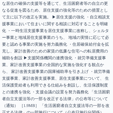
な居住の確保の支援等を通じて、生活困窮者等の自立の更
なる促進を図るため、居住支援の強化等のための措置とし
て主に以下の改正を実施。 ▶居住支援の強化 ・自立相談支
援事業において住まいに関する相談に対応することを明確
化 ・一時生活支援事業を居住支援事業に改称し、シェルタ
ー事業と地域居住支援事業のうち、 地域の実情に応じて必
要と認める事業の実施を努力義務化 ・住居確保給付金を拡
充し、家計改善のための家賃の低廉な住宅への転居費用の
補助を創設 ▶支援関係機関の連携強化 ・就労準備支援事
業、家計改善支援事業の全国的な実施を強化する観点か
ら、 家計改善支援事業の国庫補助率を引き上げ ・就労準備
支援事業、家計改善支援事業、居住支援事業について、 生
活保護受給者も利用できる仕組みを創設し、生活保護制度
との連携を強化 ・支援会議の設置を努力義務化 「生活困窮
者自立支援法等の一部を改正する法律」の公布等について
（通知） ［1.9MB］ 「生活困窮者自立支援法等の一部を改
正する法律」の一部施行について（公布日施行分関係）