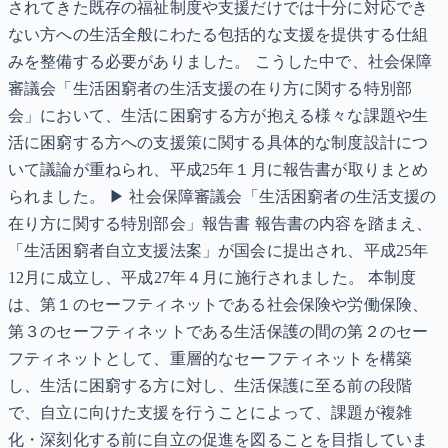
されてきた既存の福祉制度や支援だけでは十分に対応でき
ない方への生活全般にわたる包括的な支援を提供する仕組
みを整備する必要がありました。 こうした中で、社会保障
審議会「生活困窮者の生活支援の在り方に関する特別部
会」において、生活に困窮する方が抱える様々な課題や生
活に困窮する方への支援策に関する具体的な制度設計につ
いて議論が重ねられ、平成25年１月に報告書が取りまとめ
られました。 ▶ 社会保障審議会「生活困窮者の生活支援の
在り方に関する特別部会」報告書 報告書の内容を踏まえ、
「生活困窮者自立支援法案」が国会に提出され、平成25年
12月に成立し、平成27年４月に施行されました。 本制度
は、第１のセーフティネットである社会保険や労働保険、
第３のセーフティネットである生活保護の間の第２のセー
フティネットとして、重層的なセーフティネットを構築
し、生活に困窮する方に対し、生活保護に至る前の段階
で、自立に向けた支援を行うことによって、課題が複雑
化・深刻化する前に自立の促進を図ることを目指していま