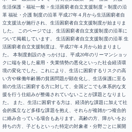
生活保護・福祉一般 > 生活困窮者自立支援制度 > 制度の沿
革 福祉・介護 制度の沿革 平成27年４月から生活困窮者自
立支援法が施行され、生活困窮者自立支援制度が始まりま
した。 このページでは、生活困窮者自立支援制度の沿革に
ついて掲載しています。 生活困窮者自立支援制度の沿革 生
活困窮者自立支援制度は、平成27年４月から始まりまし
た。 本制度創設のきっかけは、平成20年のリーマンショッ
クに端を発した雇用・失業情勢の悪化といった社会経済環
境の変化でした。これにより、生活に困窮するリスクの高
い方や稼働年齢層の貧困問題が顕在化し、生活保護に至る
前の生活に困窮する方に対して、全国どこでも体系的な支
援を行う仕組みが整備されていないことが課題となりまし
た。 また、生活に困窮する方は、経済的な課題に加えて社
会的孤立など多様な課題を抱え、それらが複雑かつ複合的
に絡み合っている場合もあります。高齢の方、障がいをお
持ちの方、子どもといった特定の対象者・分野ごとに展開