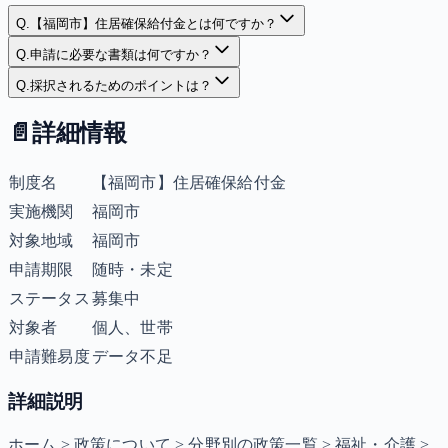
Q.
【福岡市】住居確保給付金とは何ですか？
Q.
申請に必要な書類は何ですか？
Q.
採択されるためのポイントは？
📄
詳細情報
制度名
【福岡市】住居確保給付金
実施機関
福岡市
対象地域
福岡市
申請期限
随時・未定
ステータス
募集中
対象者
個人、世帯
申請難易度
データ不足
詳細説明
ホーム > 政策について > 分野別の政策一覧 > 福祉・介護 >