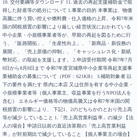
10. 交付要綱等ダウンロード 11. 過去の再起支援補助金で取
得した財産等の処分について 1.事業の目的 本事業は、物価
高騰に伴う買い控えや燃料費・仕入価格の上昇、令和7年米
国の関税措置の影響により厳しい経営状況におかれている
中小企業・小規模事業者等が、早期の再起を図るために行
う、「販路開拓」、「生産性向上」、「新商品・新役務の
展開」、「売上原価の抑制」、「キャッシュレス化・新紙
幣対応」の取組を支援します。 2.申請受付期間 令和7年7月
8日から8月8日まで 令和7年度宮城県中小企業等再起支援事
業補助金の募集について（PDF：621KB） 3.補助対象者 以
下の要件を満たす 県内に本店 又は住所を有する中小企業・
小規模事業者等（個人事業主、収益事業を行うNPO法人を
含む） エネルギー価格等の物価高騰又は令和7年米国の関
税措置の影響により、 下記1、2のどちらかのとおり売上高
等が減少 していること 1.「売上高営業利益率」の減少 【法
人の場合】申請日以前の直近決算期の「売上高営業利益
率」が対前期比で減少していること 【個人事業主の場合】