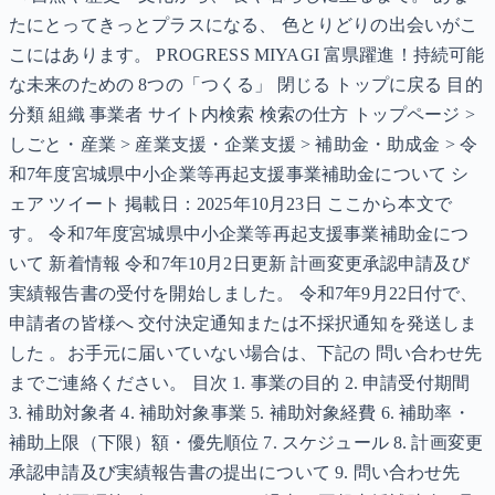
たにとってきっとプラスになる、 色とりどりの出会いがこ
こにはあります。 PROGRESS MIYAGI 富県躍進！持続可能
な未来のための 8つの「つくる」 閉じる トップに戻る 目的
分類 組織 事業者 サイト内検索 検索の仕方 トップページ >
しごと・産業 > 産業支援・企業支援 > 補助金・助成金 > 令
和7年度宮城県中小企業等再起支援事業補助金について シ
ェア ツイート 掲載日：2025年10月23日 ここから本文で
す。 令和7年度宮城県中小企業等再起支援事業補助金につ
いて 新着情報 令和7年10月2日更新 計画変更承認申請及び
実績報告書の受付を開始しました。 令和7年9月22日付で、
申請者の皆様へ 交付決定通知または不採択通知を発送しま
した 。お手元に届いていない場合は、下記の 問い合わせ先
までご連絡ください。 目次 1. 事業の目的 2. 申請受付期間
3. 補助対象者 4. 補助対象事業 5. 補助対象経費 6. 補助率・
補助上限（下限）額・優先順位 7. スケジュール 8. 計画変更
承認申請及び実績報告書の提出について 9. 問い合わせ先