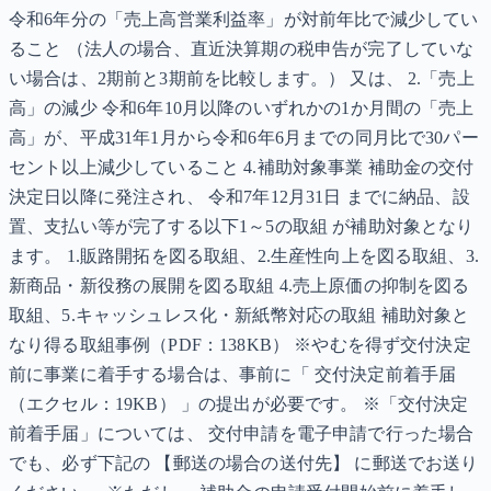
令和6年分の「売上高営業利益率」が対前年比で減少してい
ること （法人の場合、直近決算期の税申告が完了していな
い場合は、2期前と3期前を比較します。） 又は、 2.「売上
高」の減少 令和6年10月以降のいずれかの1か月間の「売上
高」が、平成31年1月から令和6年6月までの同月比で30パー
セント以上減少していること 4.補助対象事業 補助金の交付
決定日以降に発注され、 令和7年12月31日 までに納品、設
置、支払い等が完了する以下1～5の取組 が補助対象となり
ます。 1.販路開拓を図る取組、2.生産性向上を図る取組、3.
新商品・新役務の展開を図る取組 4.売上原価の抑制を図る
取組、5.キャッシュレス化・新紙幣対応の取組 補助対象と
なり得る取組事例（PDF：138KB） ※やむを得ず交付決定
前に事業に着手する場合は、事前に「 交付決定前着手届
（エクセル：19KB） 」の提出が必要です。 ※「交付決定
前着手届」については、 交付申請を電子申請で行った場合
でも、必ず下記の 【郵送の場合の送付先】 に郵送でお送り