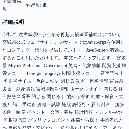
申請難易
難易度: 低
度
詳細説明
令和7年度宮城県中小企業等再起支援事業補助金について -
宮城県公式ウェブサイト このサイトではJavaScriptを使用し
たコンテンツ・機能を提供しています。JavaScriptを有効に
するとご利用いただけます。 本文へスキップします。 宮城
県 Miyagi Prefectural Government 災害・気象情報 閲覧支援 検
索メニュー Foreign Language 閲覧支援メニュー 音声読み上
げ 文字サイズ・色合い変更 閉じる 災害・気象情報 宮城県
災害・気象情報 宮城県防災情報 ポータルサイト 閉じる 休
日救急当番医 閉じる 閉じる 目的から探す 助成・融資・支
援 申請・手続き 資格・試験 施設 許認可・届出 計画・施策
条例・制度 イベント・会議・募集 統計情報 デジタルみや
ぎ 相談窓口 パブリックコメント 組織から探す 事業者の方
へ 自然や歴史・文化から、 食や暮らしに至るまで。 あな