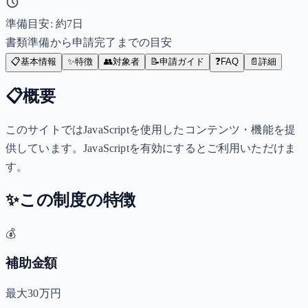
準備目安: 約
7
日
書類準備から申請完了までの目安
📋
基本情報
✨
特徴
👥
対象者
📝
申請ガイド
❓
FAQ
📄
詳細
📋
概要
このサイトではJavaScriptを使用したコンテンツ・機能を提
供しています。JavaScriptを有効にするとご利用いただけま
す。
✨
この制度の特徴
💰
補助金額
最大30万円