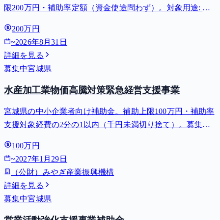
限200万円・補助率定額（資金使途問わず）。対象用途: 創
業・新事業展開。募集締切 2026-08-31。
200万円
~
2026年8月31日
詳細を見る
募集中
宮城県
水産加工業物価高騰対策緊急経営支援事業
宮城県の中小企業者向け補助金。補助上限100万円・補助率
支援対象経費の2分の1以内（千円未満切り捨て）。募集締
切 2027-01-29。⚠️対象業種は日本標準産業分類の「水産食
100万円
料品製造業」（小分類092）に属する水産加工業者に限られ
~
2027年1月29日
ます。宮...
（公財）みやぎ産業振興機構
詳細を見る
募集中
宮城県