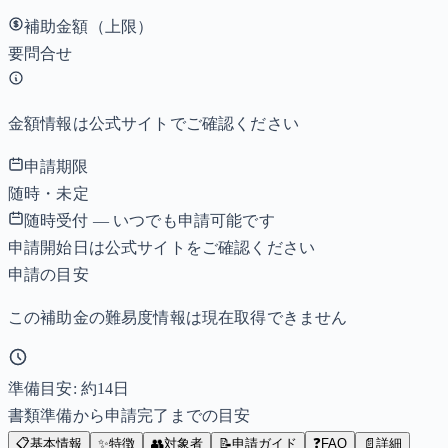
補助金額（上限）
要問合せ
金額情報は公式サイトでご確認ください
申請期限
随時・未定
随時受付 — いつでも申請可能です
申請開始日は公式サイトをご確認ください
申請の目安
この補助金の難易度情報は現在取得できません
準備目安: 約
14
日
書類準備から申請完了までの目安
📋
基本情報
✨
特徴
👥
対象者
📝
申請ガイド
❓
FAQ
📄
詳細