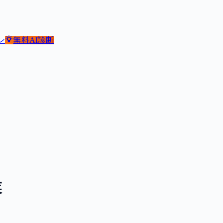
ン
無料
AI診断
業