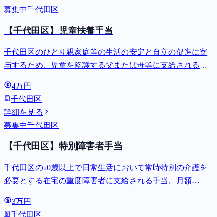
募集中
千代田区
【千代田区】児童扶養手当
千代田区のひとり親家庭等の生活の安定と自立の促進に寄
与するため、児童を監護する父または母等に支給される手
当。全部支給で月額最大44,140円。
4万円
千代田区
詳細を見る
募集中
千代田区
【千代田区】特別障害者手当
千代田区の20歳以上で日常生活において常時特別の介護を
必要とする在宅の重度障害者に支給される手当。月額
27,980円。
3万円
千代田区