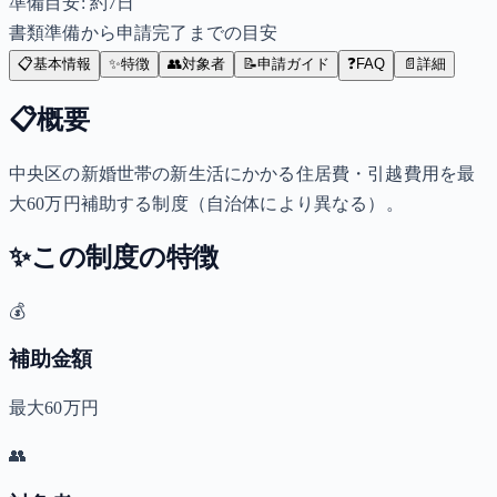
準備目安: 約
7
日
書類準備から申請完了までの目安
📋
基本情報
✨
特徴
👥
対象者
📝
申請ガイド
❓
FAQ
📄
詳細
📋
概要
中央区の新婚世帯の新生活にかかる住居費・引越費用を最
大60万円補助する制度（自治体により異なる）。
✨
この制度の特徴
💰
補助金額
最大60万円
👥