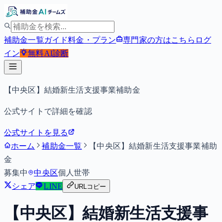
補助金一覧
ガイド
料金・プラン
専門家の方はこちら
ログ
イン
無料
AI診断
【中央区】結婚新生活支援事業補助金
公式サイトで詳細を確認
公式サイトを見る
ホーム
補助金一覧
【中央区】結婚新生活支援事業補助
金
募集中
中央区
個人
世帯
シェア
LINE
URLコピー
【中央区】結婚新生活支援事