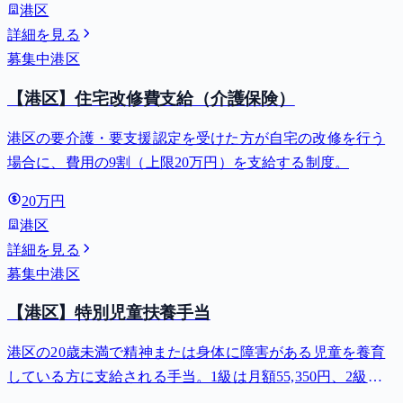
港区
詳細を見る
募集中
港区
【港区】住宅改修費支給（介護保険）
港区の要介護・要支援認定を受けた方が自宅の改修を行う
場合に、費用の9割（上限20万円）を支給する制度。
20万円
港区
詳細を見る
募集中
港区
【港区】特別児童扶養手当
港区の20歳未満で精神または身体に障害がある児童を養育
している方に支給される手当。1級は月額55,350円、2級は
月額36,860円。