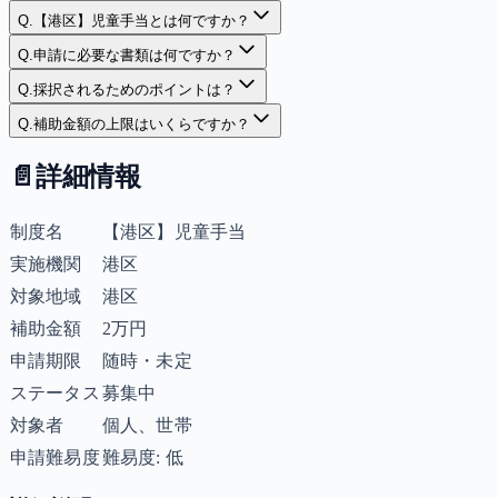
Q.
【港区】児童手当とは何ですか？
Q.
申請に必要な書類は何ですか？
Q.
採択されるためのポイントは？
Q.
補助金額の上限はいくらですか？
📄
詳細情報
制度名
【港区】児童手当
実施機関
港区
対象地域
港区
補助金額
2万円
申請期限
随時・未定
ステータス
募集中
対象者
個人、世帯
申請難易度
難易度: 低