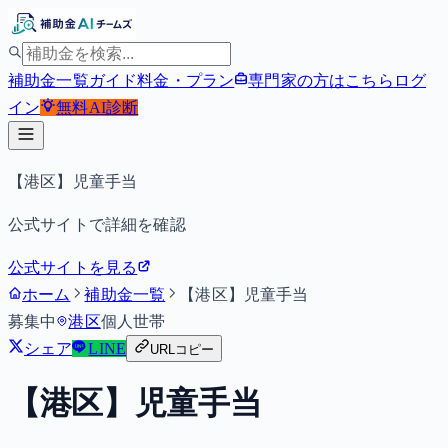
補助金一覧
ガイド
料金・プラン
専門家の方はこちら
ログ
イン
無料
AI診断
【港区】児童手当
公式サイトで詳細を確認
公式サイトを見る
ホーム
補助金一覧
【港区】児童手当
募集中
港区
個人
世帯
シェア
LINE
URLコピー
【港区】児童手当