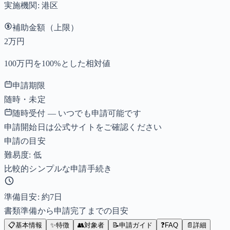
実施機関:
港区
補助金額（上限）
2万円
100万円を100%とした相対値
申請期限
随時・未定
随時受付 — いつでも申請可能です
申請開始日は公式サイトをご確認ください
申請の目安
難易度: 低
比較的シンプルな申請手続き
準備目安: 約
7
日
書類準備から申請完了までの目安
📋
基本情報
✨
特徴
👥
対象者
📝
申請ガイド
❓
FAQ
📄
詳細