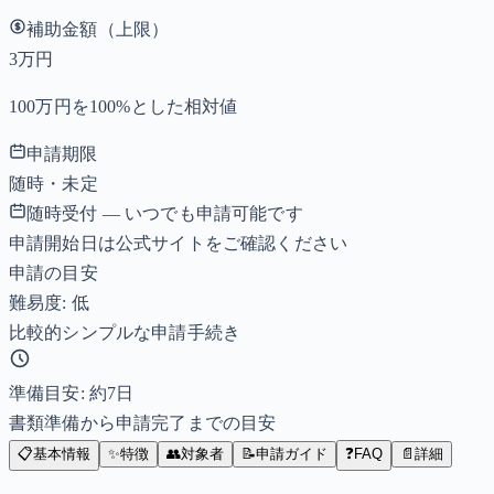
補助金額（上限）
3万円
100万円を100%とした相対値
申請期限
随時・未定
随時受付 — いつでも申請可能です
申請開始日は公式サイトをご確認ください
申請の目安
難易度: 低
比較的シンプルな申請手続き
準備目安: 約
7
日
書類準備から申請完了までの目安
📋
基本情報
✨
特徴
👥
対象者
📝
申請ガイド
❓
FAQ
📄
詳細