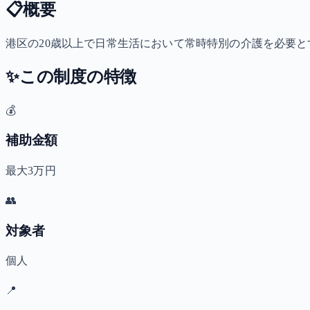
📋
概要
港区の20歳以上で日常生活において常時特別の介護を必要とす
✨
この制度の特徴
💰
補助金額
最大3万円
👥
対象者
個人
📍