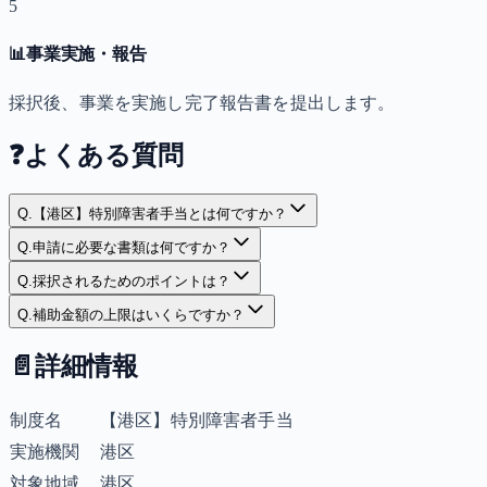
5
📊
事業実施・報告
採択後、事業を実施し完了報告書を提出します。
❓
よくある質問
Q.
【港区】特別障害者手当とは何ですか？
Q.
申請に必要な書類は何ですか？
Q.
採択されるためのポイントは？
Q.
補助金額の上限はいくらですか？
📄
詳細情報
制度名
【港区】特別障害者手当
実施機関
港区
対象地域
港区