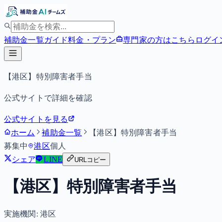
補助金一覧
ガイド
料金・プラン
専門家の方はこちら
ログイ
【港区】特別障害者手当
公式サイトで詳細を確認
公式サイトを見る
ホーム
補助金一覧
【港区】特別障害者手当
募集中
港区
個人
シェア
LINE
URLコピー
【港区】特別障害者手当
実施機関:
港区