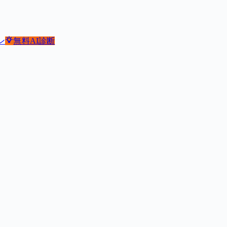
ン
無料
AI診断