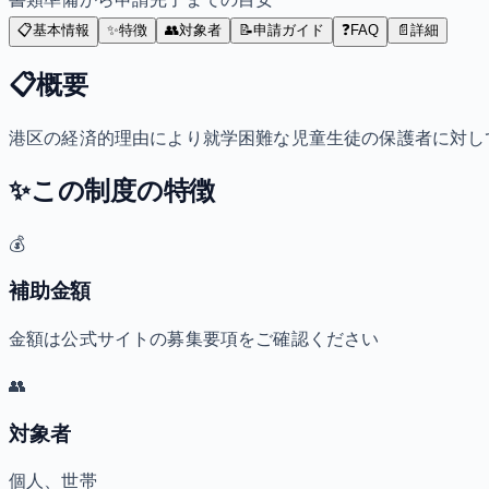
📋
基本情報
✨
特徴
👥
対象者
📝
申請ガイド
❓
FAQ
📄
詳細
📋
概要
港区の経済的理由により就学困難な児童生徒の保護者に対し
✨
この制度の特徴
💰
補助金額
金額は公式サイトの募集要項をご確認ください
👥
対象者
個人、世帯