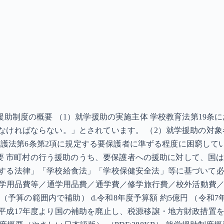
援助制度の概要 （1）就学援助の実施主体 学校教育法第19
ければならない。」とされています。 （2）就学援助の対象者 
活保護法第6条第2項に規定する要保護者に準ずる程度に困窮し
の概要 市町村の行う援助のうち、要保護者への援助に対して、
する法律」「学校給食法」「学校保健安全法」等に基づいて
徒学用品費等／通学用品費／通学費／修学旅行費／校外活動費／
（予算の範囲内で補助） d.令和8年度予算額 約5億円 （令和7
平成17年度より国の補助を廃止し、税源移譲・地方財政措置を