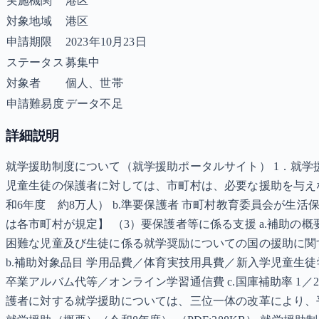
実施機関
港区
対象地域
港区
申請期限
2023年10月23日
ステータス
募集中
対象者
個人、世帯
申請難易度
データ不足
詳細説明
就学援助制度について（就学援助ポータルサイト） 1．就学
児童生徒の保護者に対しては、市町村は、必要な援助を与えな
和6年度 約8万人） b.準要保護者 市町村教育委員会が生
は各市町村が規定】 （3）要保護者等に係る支援 a.補助
困難な児童及び生徒に係る就学奨励についての国の援助に関
b.補助対象品目 学用品費／体育実技用具費／新入学児童生
卒業アルバム代等／オンライン学習通信費 c.国庫補助率 1／2
護者に対する就学援助については、三位一体の改革により、