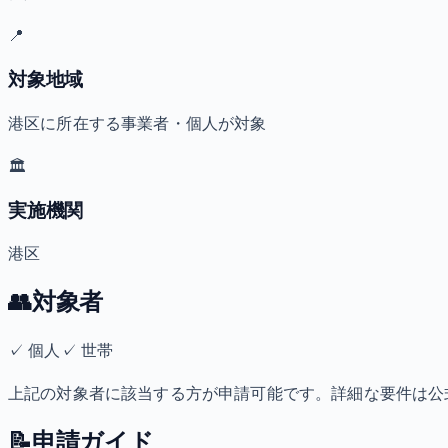
📍
対象地域
港区に所在する事業者・個人が対象
🏛️
実施機関
港区
👥
対象者
✓
個人
✓
世帯
上記の対象者に該当する方が申請可能です。詳細な要件は公
📝
申請ガイド