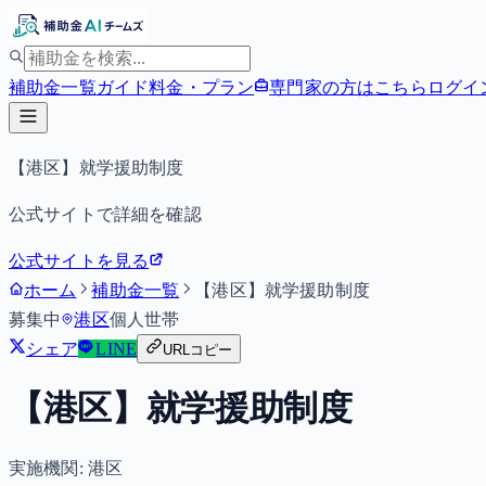
補助金一覧
ガイド
料金・プラン
専門家の方はこちら
ログイ
【港区】就学援助制度
公式サイトで詳細を確認
公式サイトを見る
ホーム
補助金一覧
【港区】就学援助制度
募集中
港区
個人
世帯
シェア
LINE
URLコピー
【港区】就学援助制度
実施機関:
港区