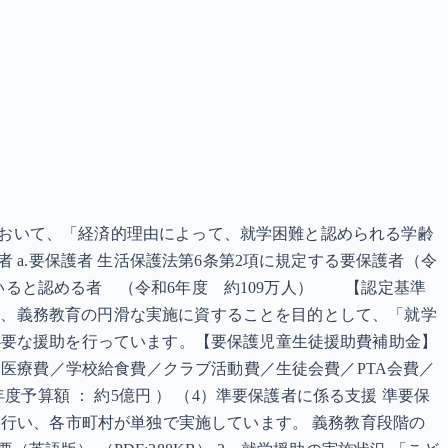
条において、「経済的理由によって、就学困難と認められる学齢
a.要保護者 生活保護法第6条第2項に規定する要保護者（令
ていると認める者 （令和6年度 約109万人） 【認定基準
国は、義務教育の円滑な実施に資することを目的として、「就学
必要な援助を行っています。【要保護児童生徒援助費補助金】
医療費／学校給食費／クラブ活動費／生徒会費／PTA会費／
年度予算額 ： 約5億円 ） （4）準要保護者に係る支援 準要保
行い、各市町村が単独で実施しています。 義務教育段階の