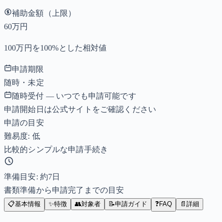
補助金額（上限）
60万円
100万円を100%とした相対値
申請期限
随時・未定
随時受付 — いつでも申請可能です
申請開始日は公式サイトをご確認ください
申請の目安
難易度: 低
比較的シンプルな申請手続き
準備目安: 約
7
日
書類準備から申請完了までの目安
📋
基本情報
✨
特徴
👥
対象者
📝
申請ガイド
❓
FAQ
📄
詳細