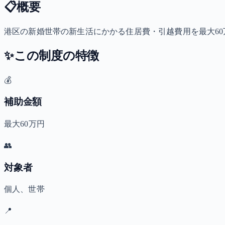
📋
概要
港区の新婚世帯の新生活にかかる住居費・引越費用を最大6
✨
この制度の特徴
💰
補助金額
最大60万円
👥
対象者
個人、世帯
📍