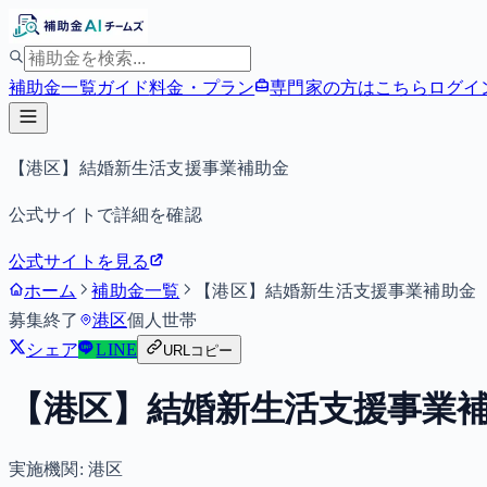
補助金一覧
ガイド
料金・プラン
専門家の方はこちら
ログイ
【港区】結婚新生活支援事業補助金
公式サイトで詳細を確認
公式サイトを見る
ホーム
補助金一覧
【港区】結婚新生活支援事業補助金
募集終了
港区
個人
世帯
シェア
LINE
URLコピー
【港区】結婚新生活支援事業
実施機関:
港区