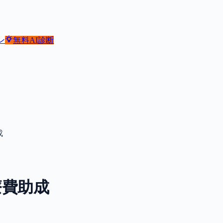
ン
無料
AI診断
成
療費助成