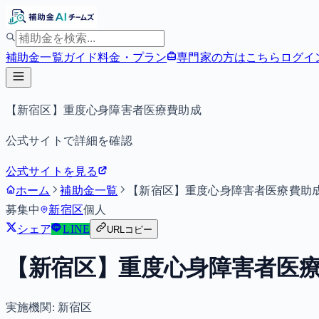
補助金一覧
ガイド
料金・プラン
専門家の方はこちら
ログイ
【新宿区】重度心身障害者医療費助成
公式サイトで詳細を確認
公式サイトを見る
ホーム
補助金一覧
【新宿区】重度心身障害者医療費助
募集中
新宿区
個人
シェア
LINE
URLコピー
【新宿区】重度心身障害者医
実施機関:
新宿区