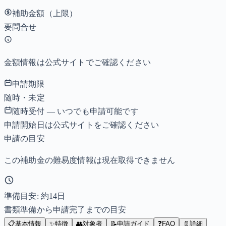
補助金額（上限）
要問合せ
金額情報は公式サイトでご確認ください
申請期限
随時・未定
随時受付 — いつでも申請可能です
申請開始日は公式サイトをご確認ください
申請の目安
この補助金の難易度情報は現在取得できません
準備目安: 約
14
日
書類準備から申請完了までの目安
📋
基本情報
✨
特徴
👥
対象者
📝
申請ガイド
❓
FAQ
📄
詳細