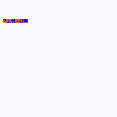
ン
無料
AI診断