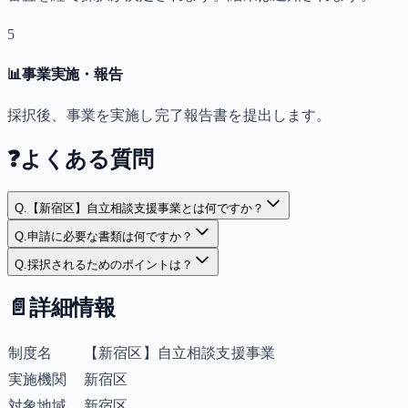
5
📊
事業実施・報告
採択後、事業を実施し完了報告書を提出します。
❓
よくある質問
Q.
【新宿区】自立相談支援事業とは何ですか？
Q.
申請に必要な書類は何ですか？
Q.
採択されるためのポイントは？
📄
詳細情報
制度名
【新宿区】自立相談支援事業
実施機関
新宿区
対象地域
新宿区