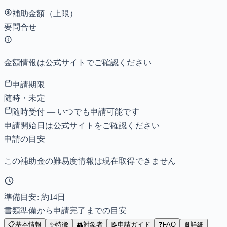
補助金額（上限）
要問合せ
金額情報は公式サイトでご確認ください
申請期限
随時・未定
随時受付 — いつでも申請可能です
申請開始日は公式サイトをご確認ください
申請の目安
この補助金の難易度情報は現在取得できません
準備目安: 約
14
日
書類準備から申請完了までの目安
📋
基本情報
✨
特徴
👥
対象者
📝
申請ガイド
❓
FAQ
📄
詳細