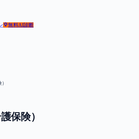
ン
無料
AI診断
険）
介護保険）