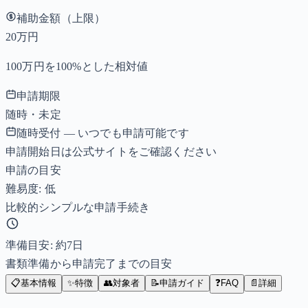
補助金額（上限）
20万円
100万円を100%とした相対値
申請期限
随時・未定
随時受付 — いつでも申請可能です
申請開始日は公式サイトをご確認ください
申請の目安
難易度: 低
比較的シンプルな申請手続き
準備目安: 約
7
日
書類準備から申請完了までの目安
📋
基本情報
✨
特徴
👥
対象者
📝
申請ガイド
❓
FAQ
📄
詳細