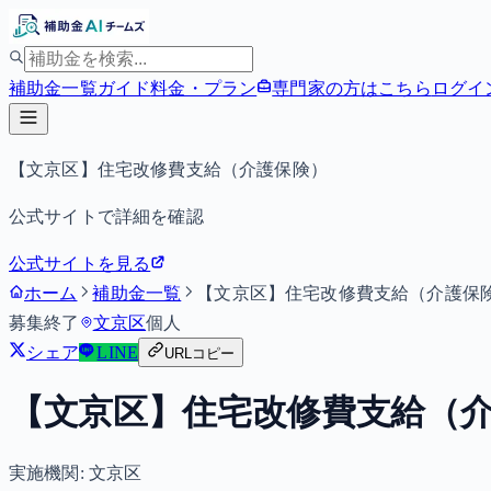
補助金一覧
ガイド
料金・プラン
専門家の方はこちら
ログイ
【文京区】住宅改修費支給（介護保険）
公式サイトで詳細を確認
公式サイトを見る
ホーム
補助金一覧
【文京区】住宅改修費支給（介護保
募集終了
文京区
個人
シェア
LINE
URLコピー
【文京区】住宅改修費支給（
実施機関:
文京区