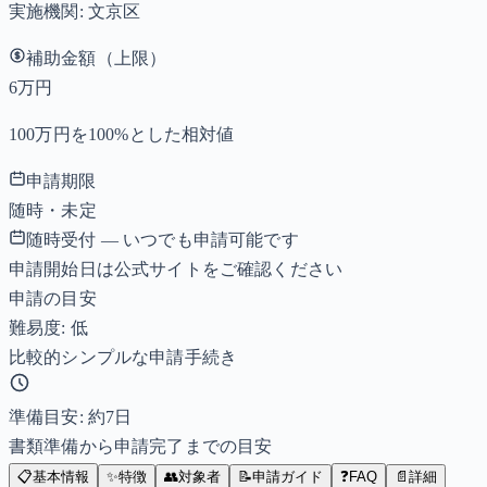
実施機関:
文京区
補助金額（上限）
6万円
100万円を100%とした相対値
申請期限
随時・未定
随時受付 — いつでも申請可能です
申請開始日は公式サイトをご確認ください
申請の目安
難易度: 低
比較的シンプルな申請手続き
準備目安: 約
7
日
書類準備から申請完了までの目安
📋
基本情報
✨
特徴
👥
対象者
📝
申請ガイド
❓
FAQ
📄
詳細