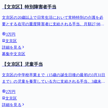
【文京区】特別障害者手当
文京区の20歳以上で日常生活において常時特別の介護を必
要とする在宅の重度障害者に支給される手当。月額27,980
円。
3万円
文京区
詳細を見る
募集中
文京区
【文京区】児童手当
文京区の中学校卒業まで（15歳の誕生日後の最初の3月31日
まで）の児童を養育している方に支給される手当。3歳未満
は月額15,000円、3歳以上小学校修了前は月額10,000円（第3
2万円
子以降は15,000円）、中学生は月額10,000円。
文京区
詳細を見る