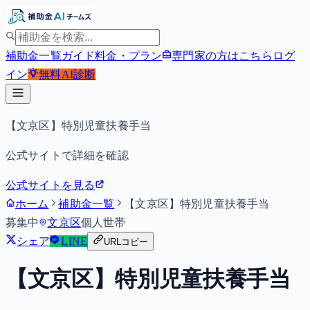
補助金一覧
ガイド
料金・プラン
専門家の方はこちら
ログ
イン
無料
AI診断
【文京区】特別児童扶養手当
公式サイトで詳細を確認
公式サイトを見る
ホーム
補助金一覧
【文京区】特別児童扶養手当
募集中
文京区
個人
世帯
シェア
LINE
URLコピー
【文京区】特別児童扶養手当