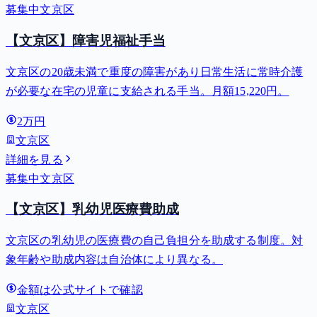
募集中
文京区
【文京区】障害児福祉手当
文京区の20歳未満で重度の障害があり日常生活に常時介護
が必要な在宅の児童に支給される手当。月額15,220円。
2万円
文京区
詳細を見る
募集中
文京区
【文京区】乳幼児医療費助成
文京区の乳幼児の医療費の自己負担分を助成する制度。対
象年齢や助成内容は自治体により異なる。
金額は公式サイトで確認
文京区