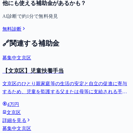
他にも使える補助金があるかも？
AI診断で約1分で無料発見
無料診断
🔗
関連する補助金
募集中
文京区
【文京区】児童扶養手当
文京区のひとり親家庭等の生活の安定と自立の促進に寄与
するため、児童を監護する父または母等に支給される手
当。全部支給で月額最大44,140円。
4万円
文京区
詳細を見る
募集中
文京区