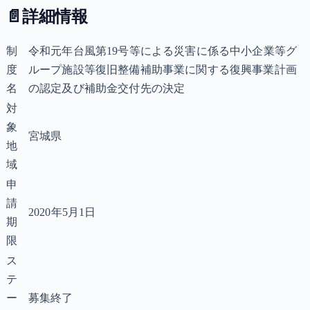
📄
詳細情報
制
令和元年台風第19号等による災害に係る中小企業等グ
度
ループ施設等復旧整備補助事業に関する復興事業計画
名
の認定及び補助金交付先の決定
対
象
宮城県
地
域
申
請
2020年5月1日
期
限
ス
テ
ー
募集終了