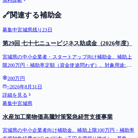
無料診断
🔗
関連する補助金
募集中
宮城県
残り
23
日
第29回 七十七ニュービジネス助成金（2026年度）
宮城県の中小企業者・スタートアップ向け補助金。補助上
限200万円・補助率定額（資金使途問わず）。対象用途: 創
業・新事業展開。募集締切 2026-08-31。
200万円
~
2026年8月31日
詳細を見る
募集中
宮城県
水産加工業物価高騰対策緊急経営支援事業
宮城県の中小企業者向け補助金。補助上限100万円・補助率