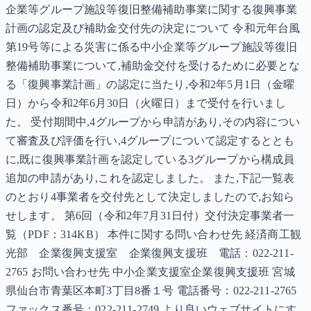
企業等グループ施設等復旧整備補助事業に関する復興事業
計画の認定及び補助金交付先の決定について 令和元年台風
第19号等による災害に係る中小企業等グループ施設等復旧
整備補助事業について,補助金交付を受けるために必要とな
る「復興事業計画」の認定に当たり,令和2年5月1日（金曜
日）から令和2年6月30日（火曜日）まで受付を行いまし
た。 受付期間中,4グループから申請があり,その内容につい
て審査及び評価を行い,4グループについて認定するととも
に,既に復興事業計画を認定している3グループから構成員
追加の申請があり,これを認定しました。 また,下記一覧表
のとおり4事業者を交付先として決定しましたので,お知ら
せします。 第6回（令和2年7月31日付）交付決定事業者一
覧（PDF：314KB） 本件に関する問い合わせ先 経済商工観
光部 企業復興支援室 企業復興支援班 電話：022-211-
2765 お問い合わせ先 中小企業支援室企業復興支援班 宮城
県仙台市青葉区本町3丁目8番１号 電話番号：022-211-2765
ファックス番号：022-211-2749 より良いウェブサイトにす