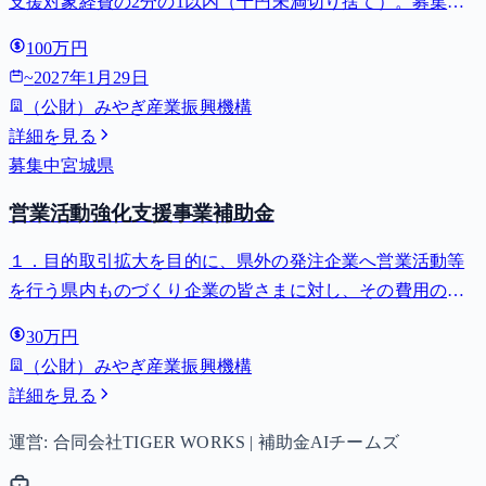
支援対象経費の2分の1以内（千円未満切り捨て）。募集締
切 2027-01-29。⚠️対象業種は日本標準産業分類の「水産食
100万円
料品製造業」（小分類092）に属する水産加工業者に限られ
~
2027年1月29日
ます。宮...
（公財）みやぎ産業振興機構
詳細を見る
募集中
宮城県
営業活動強化支援事業補助金
１．目的取引拡大を目的に、県外の発注企業へ営業活動等
を行う県内ものづくり企業の皆さまに対し、その費用の一
部を補助する「営業活動強化支援事業補助金」を交付しま
30万円
す。
（公財）みやぎ産業振興機構
詳細を見る
運営: 合同会社TIGER WORKS | 補助金AIチームズ