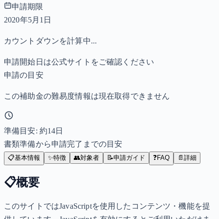
申請期限
2020年5月1日
カウントダウンを計算中...
申請開始日は公式サイトをご確認ください
申請の目安
この補助金の難易度情報は現在取得できません
準備目安: 約
14
日
書類準備から申請完了までの目安
📋
基本情報
✨
特徴
👥
対象者
📝
申請ガイド
❓
FAQ
📄
詳細
📋
概要
このサイトではJavaScriptを使用したコンテンツ・機能を提