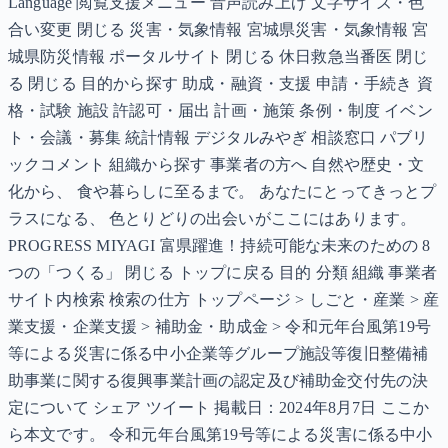
Language 閲覧支援メニュー 音声読み上げ 文字サイズ・色
合い変更 閉じる 災害・気象情報 宮城県災害・気象情報 宮
城県防災情報 ポータルサイト 閉じる 休日救急当番医 閉じ
る 閉じる 目的から探す 助成・融資・支援 申請・手続き 資
格・試験 施設 許認可・届出 計画・施策 条例・制度 イベン
ト・会議・募集 統計情報 デジタルみやぎ 相談窓口 パブリ
ックコメント 組織から探す 事業者の方へ 自然や歴史・文
化から、 食や暮らしに至るまで。 あなたにとってきっとプ
ラスになる、 色とりどりの出会いがここにはあります。
PROGRESS MIYAGI 富県躍進！持続可能な未来のための 8
つの「つくる」 閉じる トップに戻る 目的 分類 組織 事業者
サイト内検索 検索の仕方 トップページ > しごと・産業 > 産
業支援・企業支援 > 補助金・助成金 > 令和元年台風第19号
等による災害に係る中小企業等グループ施設等復旧整備補
助事業に関する復興事業計画の認定及び補助金交付先の決
定について シェア ツイート 掲載日：2024年8月7日 ここか
ら本文です。 令和元年台風第19号等による災害に係る中小