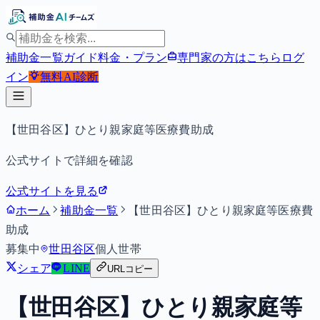
補助金一覧
ガイド
料金・プラン
専門家の方はこちら
ログ
イン
無料
AI診断
【世田谷区】ひとり親家庭等医療費助成
公式サイトで詳細を確認
公式サイトを見る
ホーム
補助金一覧
【世田谷区】ひとり親家庭等医療費
助成
募集中
世田谷区
個人
世帯
シェア
LINE
URLコピー
【世田谷区】ひとり親家庭等