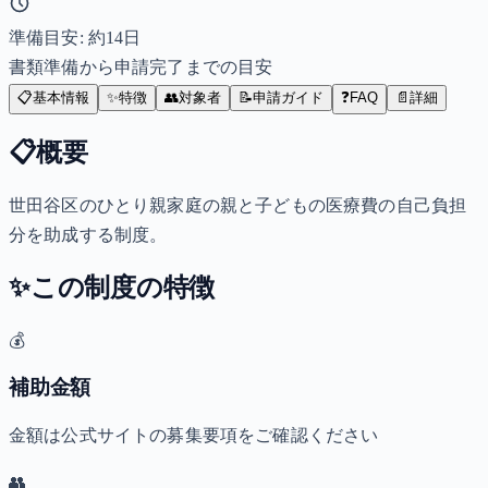
準備目安: 約
14
日
書類準備から申請完了までの目安
📋
基本情報
✨
特徴
👥
対象者
📝
申請ガイド
❓
FAQ
📄
詳細
📋
概要
世田谷区のひとり親家庭の親と子どもの医療費の自己負担
分を助成する制度。
✨
この制度の特徴
💰
補助金額
金額は公式サイトの募集要項をご確認ください
👥