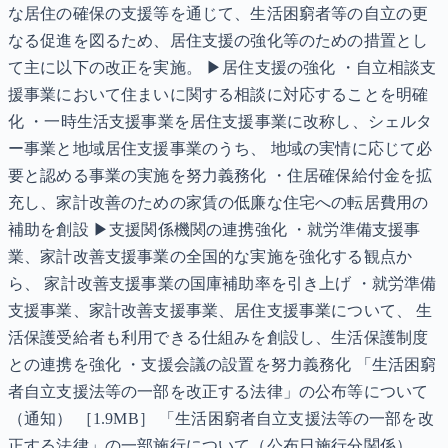
な居住の確保の支援等を通じて、生活困窮者等の自立の更
なる促進を図るため、居住支援の強化等のための措置とし
て主に以下の改正を実施。 ▶居住支援の強化 ・自立相談支
援事業において住まいに関する相談に対応することを明確
化 ・一時生活支援事業を居住支援事業に改称し、シェルタ
ー事業と地域居住支援事業のうち、 地域の実情に応じて必
要と認める事業の実施を努力義務化 ・住居確保給付金を拡
充し、家計改善のための家賃の低廉な住宅への転居費用の
補助を創設 ▶支援関係機関の連携強化 ・就労準備支援事
業、家計改善支援事業の全国的な実施を強化する観点か
ら、 家計改善支援事業の国庫補助率を引き上げ ・就労準備
支援事業、家計改善支援事業、居住支援事業について、 生
活保護受給者も利用できる仕組みを創設し、生活保護制度
との連携を強化 ・支援会議の設置を努力義務化 「生活困窮
者自立支援法等の一部を改正する法律」の公布等について
（通知） ［1.9MB］ 「生活困窮者自立支援法等の一部を改
正する法律」の一部施行について（公布日施行分関係）