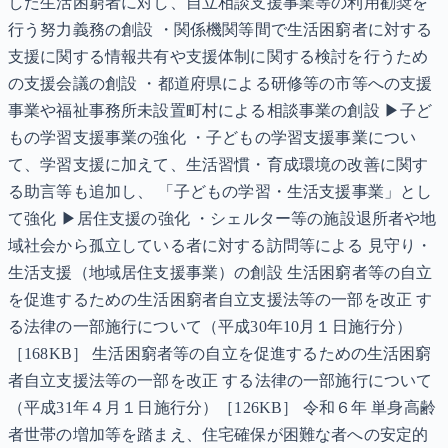
した生活困窮者に対し、自立相談支援事業等の利用勧奨を
行う努力義務の創設 ・関係機関等間で生活困窮者に対する
支援に関する情報共有や支援体制に関する検討を行うため
の支援会議の創設 ・都道府県による研修等の市等への支援
事業や福祉事務所未設置町村による相談事業の創設 ▶子ど
もの学習支援事業の強化 ・子どもの学習支援事業につい
て、学習支援に加えて、生活習慣・育成環境の改善に関す
る助言等も追加し、 「子どもの学習・生活支援事業」とし
て強化 ▶居住支援の強化 ・シェルター等の施設退所者や地
域社会から孤立している者に対する訪問等による 見守り・
生活支援（地域居住支援事業）の創設 生活困窮者等の自立
を促進するための生活困窮者自立支援法等の一部を改正 す
る法律の一部施行について（平成30年10月１日施行分）
［168KB］ 生活困窮者等の自立を促進するための生活困窮
者自立支援法等の一部を改正 する法律の一部施行について
（平成31年４月１日施行分）［126KB］ 令和６年 単身高齢
者世帯の増加等を踏まえ、住宅確保が困難な者への安定的