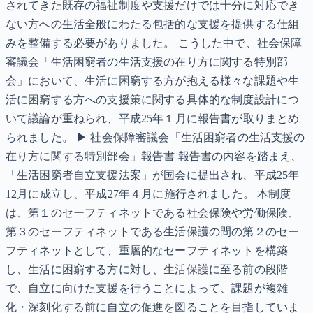
されてきた既存の福祉制度や支援だけでは十分に対応でき
ない方への生活全般にわたる包括的な支援を提供する仕組
みを整備する必要がありました。 こうした中で、社会保障
審議会「生活困窮者の生活支援の在り方に関する特別部
会」において、生活に困窮する方が抱える様々な課題や生
活に困窮する方への支援策に関する具体的な制度設計につ
いて議論が重ねられ、平成25年１月に報告書が取りまとめ
られました。 ▶ 社会保障審議会「生活困窮者の生活支援の
在り方に関する特別部会」報告書 報告書の内容を踏まえ、
「生活困窮者自立支援法案」が国会に提出され、平成25年
12月に成立し、平成27年４月に施行されました。 本制度
は、第１のセーフティネットである社会保険や労働保険、
第３のセーフティネットである生活保護の間の第２のセー
フティネットとして、重層的なセーフティネットを構築
し、生活に困窮する方に対し、生活保護に至る前の段階
で、自立に向けた支援を行うことによって、課題が複雑
化・深刻化する前に自立の促進を図ることを目指していま