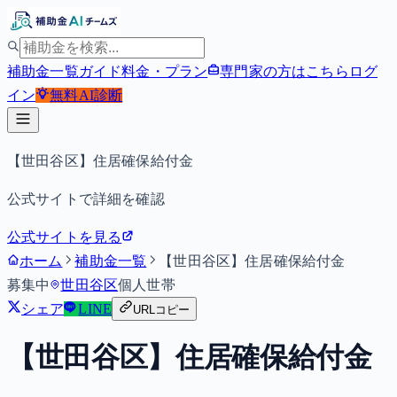
補助金一覧
ガイド
料金・プラン
専門家の方はこちら
ログ
イン
無料
AI診断
【世田谷区】住居確保給付金
公式サイトで詳細を確認
公式サイトを見る
ホーム
補助金一覧
【世田谷区】住居確保給付金
募集中
世田谷区
個人
世帯
シェア
LINE
URLコピー
【世田谷区】住居確保給付金