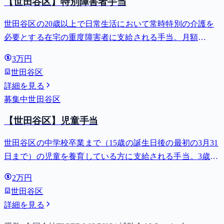
【世田谷区】特別障害者手当
世田谷区の20歳以上で日常生活において常時特別の介護を
必要とする在宅の重度障害者に支給される手当。月額
27,980円。
3万円
世田谷区
詳細を見る
募集中
世田谷区
【世田谷区】児童手当
世田谷区の中学校卒業まで（15歳の誕生日後の最初の3月31
日まで）の児童を養育している方に支給される手当。3歳未
満は月額15,000円、3歳以上小学校修了前は月額10,000円
2万円
（第3子以降は15,000円）、中学生は月額10,000円。
世田谷区
詳細を見る