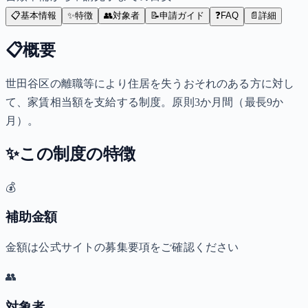
📋
基本情報
✨
特徴
👥
対象者
📝
申請ガイド
❓
FAQ
📄
詳細
📋
概要
世田谷区の離職等により住居を失うおそれのある方に対し
て、家賃相当額を支給する制度。原則3か月間（最長9か
月）。
✨
この制度の特徴
💰
補助金額
金額は公式サイトの募集要項をご確認ください
👥
対象者