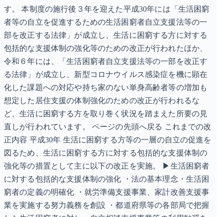
す。 本制度の施行後３年を迎えた平成30年には「生活困窮
者等の自立を促進するための生活困窮者自立支援法等の一
部を改正する法律」が成立し、生活に困窮する方に対する
包括的な支援体制の強化等のための改正が行われたほか、
令和６年には、「生活困窮者自立支援法等の一部を改正す
る法律」が成立し、新型コロナウイルス感染症を機に顕在
化した課題への対応や持ち家のない単身高齢者等の増加も
想定した居住支援の体制強化のための改正が行われるな
ど、生活に困窮する方を取り巻く状況を踏まえた所要の見
直しが行われています。 ページの先頭へ戻る これまでの改
正内容 平成30年 生活に困窮する方等の一層の自立の促進を
図るため、生活に困窮する方に対する包括的な支援体制の
強化等の措置として主に以下の改正を実施。 ▶生活困窮者
に対する包括的な支援体制の強化 ・法の基本理念・生活困
窮者の定義の明確化 ・就労準備支援事業、家計改善支援事
業を実施する努力義務を創設 ・都道府県等の各部局で把握