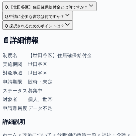
Q.
【世田谷区】住居確保給付金とは何ですか？
Q.
申請に必要な書類は何ですか？
Q.
採択されるためのポイントは？
📄
詳細情報
制度名
【世田谷区】住居確保給付金
実施機関
世田谷区
対象地域
世田谷区
申請期限
随時・未定
ステータス
募集中
対象者
個人、世帯
申請難易度
データ不足
詳細説明
ホーム > 政策について > 分野別の政策一覧 > 福祉・介護 >