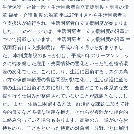
生活保護・福祉一般 > 生活困窮者自立支援制度 > 制度の沿
革 福祉・介護 制度の沿革 平成27年４月から生活困窮者自
立支援法が施行され、生活困窮者自立支援制度が始まりま
した。 このページでは、生活困窮者自立支援制度の沿革に
ついて掲載しています。 生活困窮者自立支援制度の沿革 生
活困窮者自立支援制度は、平成27年４月から始まりまし
た。 本制度創設のきっかけは、平成20年のリーマンショッ
クに端を発した雇用・失業情勢の悪化といった社会経済環
境の変化でした。これにより、生活に困窮するリスクの高
い方や稼働年齢層の貧困問題が顕在化し、生活保護に至る
前の生活に困窮する方に対して、全国どこでも体系的な支
援を行う仕組みが整備されていないことが課題となりまし
た。 また、生活に困窮する方は、経済的な課題に加えて社
会的孤立など多様な課題を抱え、それらが複雑かつ複合的
に絡み合っている場合もあります。高齢の方、障がいをお
持ちの方、子どもといった特定の対象者・分野ごとに展開