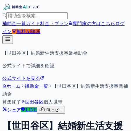
補助金一覧
ガイド
料金・プラン
専門家の方はこちら
ログ
イン
無料
AI診断
【世田谷区】結婚新生活支援事業補助金
公式サイトで詳細を確認
公式サイトを見る
ホーム
補助金一覧
【世田谷区】結婚新生活支援事業補
助金
募集終了
世田谷区
個人
世帯
シェア
LINE
URLコピー
【世田谷区】結婚新生活支援