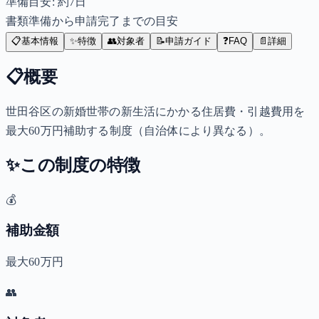
準備目安: 約
7
日
書類準備から申請完了までの目安
📋
基本情報
✨
特徴
👥
対象者
📝
申請ガイド
❓
FAQ
📄
詳細
📋
概要
世田谷区の新婚世帯の新生活にかかる住居費・引越費用を
最大60万円補助する制度（自治体により異なる）。
✨
この制度の特徴
💰
補助金額
最大60万円
👥