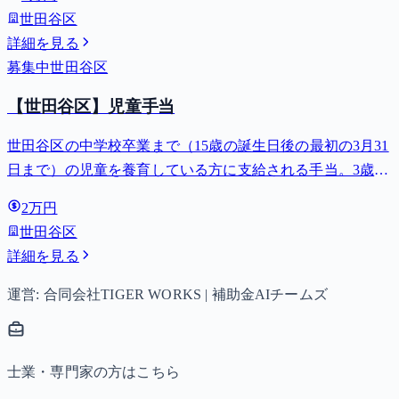
世田谷区
詳細を見る
募集中
世田谷区
【世田谷区】児童手当
世田谷区の中学校卒業まで（15歳の誕生日後の最初の3月31
日まで）の児童を養育している方に支給される手当。3歳未
満は月額15,000円、3歳以上小学校修了前は月額10,000円
2万円
（第3子以降は15,000円）、中学生は月額10,000円。
世田谷区
詳細を見る
運営: 合同会社TIGER WORKS | 補助金AIチームズ
士業・専門家の方はこちら