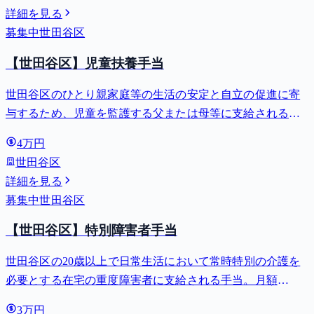
詳細を見る
募集中
世田谷区
【世田谷区】児童扶養手当
世田谷区のひとり親家庭等の生活の安定と自立の促進に寄
与するため、児童を監護する父または母等に支給される手
当。全部支給で月額最大44,140円。
4万円
世田谷区
詳細を見る
募集中
世田谷区
【世田谷区】特別障害者手当
世田谷区の20歳以上で日常生活において常時特別の介護を
必要とする在宅の重度障害者に支給される手当。月額
27,980円。
3万円