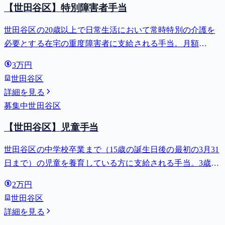
【世田谷区】特別障害者手当
世田谷区の20歳以上で日常生活において常時特別の介護を
必要とする在宅の重度障害者に支給される手当。月額
27,980円。
3万円
世田谷区
詳細を見る
募集中
世田谷区
【世田谷区】児童手当
世田谷区の中学校卒業まで（15歳の誕生日後の最初の3月31
日まで）の児童を養育している方に支給される手当。3歳未
満は月額15,000円、3歳以上小学校修了前は月額10,000円
2万円
（第3子以降は15,000円）、中学生は月額10,000円。
世田谷区
詳細を見る