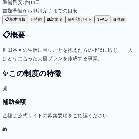
準備目安: 約
14
日
書類準備から申請完了までの目安
📋
基本情報
✨
特徴
👥
対象者
📝
申請ガイド
❓
FAQ
📄
詳細
📋
概要
世田谷区の生活に困りごとを抱えた方の相談に応じ、一人
ひとりに合った支援プランを作成する事業。
✨
この制度の特徴
💰
補助金額
金額は公式サイトの募集要項をご確認ください
👥