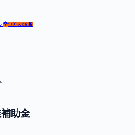
ン
無料
AI診断
金
業補助金