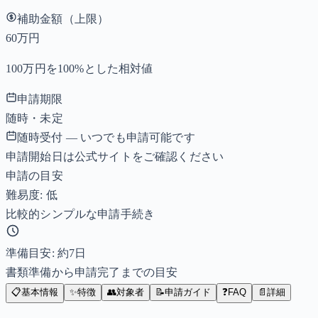
補助金額（上限）
60万円
100万円を100%とした相対値
申請期限
随時・未定
随時受付 — いつでも申請可能です
申請開始日は公式サイトをご確認ください
申請の目安
難易度: 低
比較的シンプルな申請手続き
準備目安: 約
7
日
書類準備から申請完了までの目安
📋
基本情報
✨
特徴
👥
対象者
📝
申請ガイド
❓
FAQ
📄
詳細