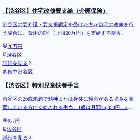
【渋谷区】住宅改修費支給（介護保険）
渋谷区の要介護・要支援認定を受けた方が自宅の改修を行
う場合に、費用の9割（上限20万円）を支給する制度。
20万円
渋谷区
詳細を見る
募集中
渋谷区
【渋谷区】特別児童扶養手当
渋谷区の20歳未満で精神または身体に障害がある児童を養
育している方に支給される手当。1級は月額55,350円、2級
は月額36,860円。
6万円
渋谷区
詳細を見る