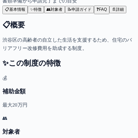
書類準備から申請完了までの目安
📋
基本情報
✨
特徴
👥
対象者
📝
申請ガイド
❓
FAQ
📄
詳細
📋
概要
渋谷区の高齢者の自立した生活を支援するため、住宅のバ
リアフリー改修費用を助成する制度。
✨
この制度の特徴
💰
補助金額
最大20万円
👥
対象者