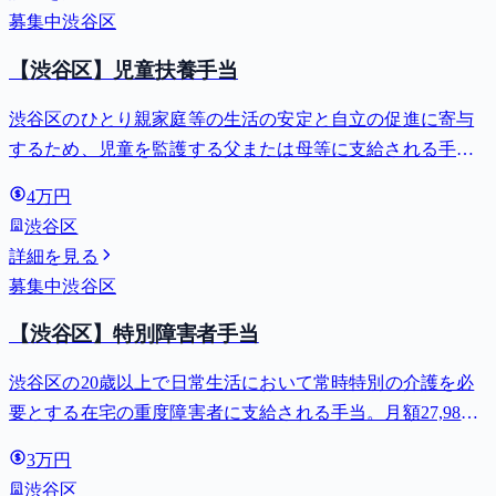
募集中
渋谷区
【渋谷区】児童扶養手当
渋谷区のひとり親家庭等の生活の安定と自立の促進に寄与
するため、児童を監護する父または母等に支給される手
当。全部支給で月額最大44,140円。
4万円
渋谷区
詳細を見る
募集中
渋谷区
【渋谷区】特別障害者手当
渋谷区の20歳以上で日常生活において常時特別の介護を必
要とする在宅の重度障害者に支給される手当。月額27,980
円。
3万円
渋谷区