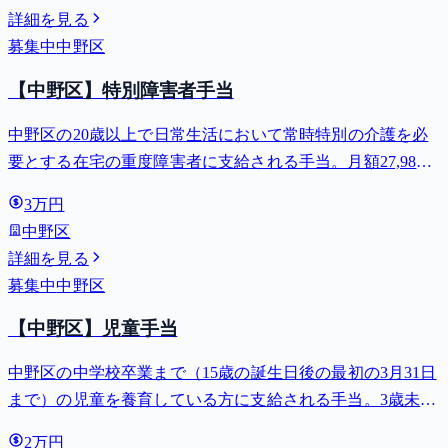
詳細を見る
募集中
中野区
【中野区】特別障害者手当
中野区の20歳以上で日常生活において常時特別の介護を必
要とする在宅の重度障害者に支給される手当。月額27,980
円。
3万円
中野区
詳細を見る
募集中
中野区
【中野区】児童手当
中野区の中学校卒業まで（15歳の誕生日後の最初の3月31日
まで）の児童を養育している方に支給される手当。3歳未満
は月額15,000円、3歳以上小学校修了前は月額10,000円（第3
2万円