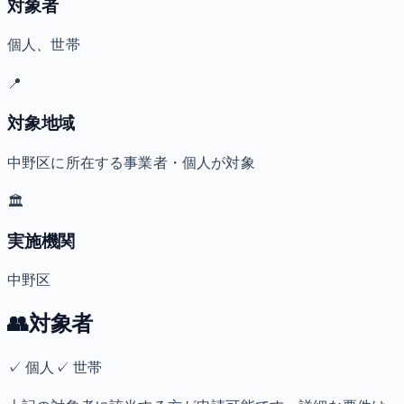
対象者
個人、世帯
📍
対象地域
中野区に所在する事業者・個人が対象
🏛️
実施機関
中野区
👥
対象者
✓
個人
✓
世帯