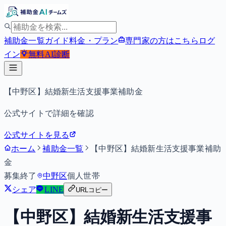
補助金一覧
ガイド
料金・プラン
専門家の方はこちら
ログ
イン
無料
AI診断
【中野区】結婚新生活支援事業補助金
公式サイトで詳細を確認
公式サイトを見る
ホーム
補助金一覧
【中野区】結婚新生活支援事業補助
金
募集終了
中野区
個人
世帯
シェア
LINE
URLコピー
【中野区】結婚新生活支援事