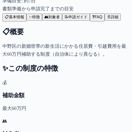
準備目安: 約
7
日
書類準備から申請完了までの目安
📋
基本情報
✨
特徴
👥
対象者
📝
申請ガイド
❓
FAQ
📄
詳細
📋
概要
中野区の新婚世帯の新生活にかかる住居費・引越費用を最
大60万円補助する制度（自治体により異なる）。
✨
この制度の特徴
💰
補助金額
最大60万円
👥