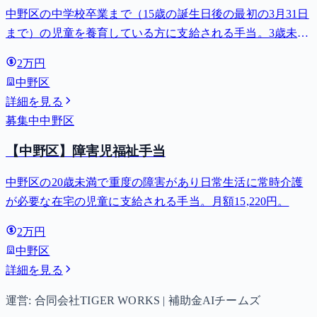
中野区の中学校卒業まで（15歳の誕生日後の最初の3月31日
まで）の児童を養育している方に支給される手当。3歳未満
は月額15,000円、3歳以上小学校修了前は月額10,000円（第3
2万円
子以降は15,000円）、中学生は月額10,000円。
中野区
詳細を見る
募集中
中野区
【中野区】障害児福祉手当
中野区の20歳未満で重度の障害があり日常生活に常時介護
が必要な在宅の児童に支給される手当。月額15,220円。
2万円
中野区
詳細を見る
運営: 合同会社TIGER WORKS | 補助金AIチームズ