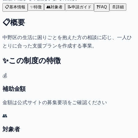
📋
基本情報
✨
特徴
👥
対象者
📝
申請ガイド
❓
FAQ
📄
詳細
📋
概要
中野区の生活に困りごとを抱えた方の相談に応じ、一人ひ
とりに合った支援プランを作成する事業。
✨
この制度の特徴
💰
補助金額
金額は公式サイトの募集要項をご確認ください
👥
対象者