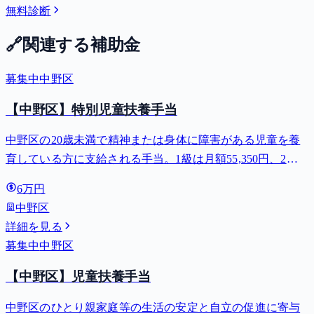
無料診断
🔗
関連する補助金
募集中
中野区
【中野区】特別児童扶養手当
中野区の20歳未満で精神または身体に障害がある児童を養
育している方に支給される手当。1級は月額55,350円、2級
は月額36,860円。
6万円
中野区
詳細を見る
募集中
中野区
【中野区】児童扶養手当
中野区のひとり親家庭等の生活の安定と自立の促進に寄与