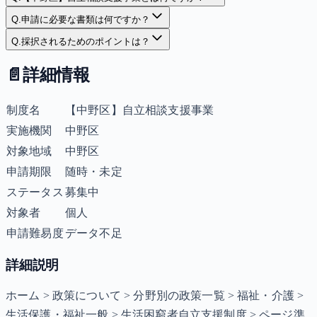
Q.
申請に必要な書類は何ですか？
Q.
採択されるためのポイントは？
📄
詳細情報
制度名
【中野区】自立相談支援事業
実施機関
中野区
対象地域
中野区
申請期限
随時・未定
ステータス
募集中
対象者
個人
申請難易度
データ不足
詳細説明
ホーム > 政策について > 分野別の政策一覧 > 福祉・介護 >
生活保護・福祉一般 > 生活困窮者自立支援制度 > ページ準