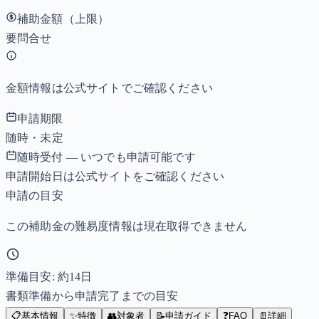
補助金額（上限）
要問合せ
金額情報は公式サイトでご確認ください
申請期限
随時・未定
随時受付 — いつでも申請可能です
申請開始日は公式サイトをご確認ください
申請の目安
この補助金の難易度情報は現在取得できません
準備目安: 約
14
日
書類準備から申請完了までの目安
📋
基本情報
✨
特徴
👥
対象者
📝
申請ガイド
❓
FAQ
📄
詳細