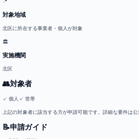
📍
対象地域
北区に所在する事業者・個人が対象
🏛️
実施機関
北区
👥
対象者
✓
個人
✓
世帯
上記の対象者に該当する方が申請可能です。詳細な要件は公
📝
申請ガイド