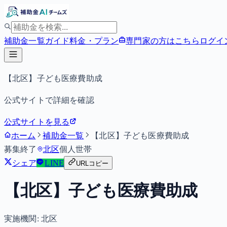
補助金一覧
ガイド
料金・プラン
専門家の方はこちら
ログイ
【北区】子ども医療費助成
公式サイトで詳細を確認
公式サイトを見る
ホーム
補助金一覧
【北区】子ども医療費助成
募集終了
北区
個人
世帯
シェア
LINE
URLコピー
【北区】子ども医療費助成
実施機関:
北区