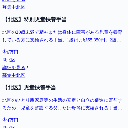
募集中
北区
【北区】特別児童扶養手当
北区の20歳未満で精神または身体に障害がある児童を養育
している方に支給される手当。1級は月額55,350円、2級は
月額36,860円。
6万円
北区
詳細を見る
募集中
北区
【北区】児童扶養手当
北区のひとり親家庭等の生活の安定と自立の促進に寄与す
るため、児童を監護する父または母等に支給される手当。
全部支給で月額最大44,140円。
4万円
北区