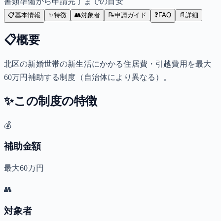
書類準備から申請完了までの目安
📋
基本情報
✨
特徴
👥
対象者
📝
申請ガイド
❓
FAQ
📄
詳細
📋
概要
北区の新婚世帯の新生活にかかる住居費・引越費用を最大
60万円補助する制度（自治体により異なる）。
✨
この制度の特徴
💰
補助金額
最大60万円
👥
対象者