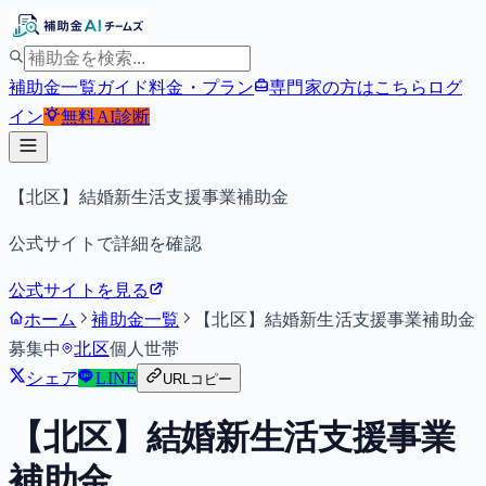
補助金一覧
ガイド
料金・プラン
専門家の方はこちら
ログ
イン
無料
AI診断
【北区】結婚新生活支援事業補助金
公式サイトで詳細を確認
公式サイトを見る
ホーム
補助金一覧
【北区】結婚新生活支援事業補助金
募集中
北区
個人
世帯
シェア
LINE
URLコピー
【北区】結婚新生活支援事業
補助金