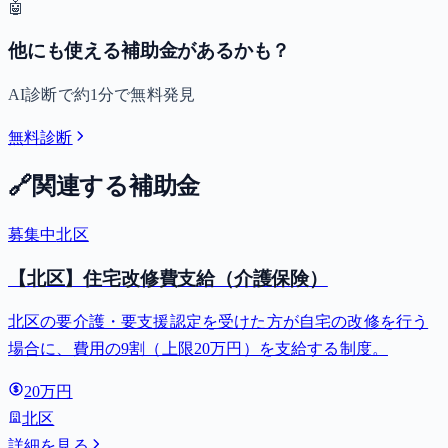
🤖
他にも使える補助金があるかも？
AI診断で約1分で無料発見
無料診断
🔗
関連する補助金
募集中
北区
【北区】住宅改修費支給（介護保険）
北区の要介護・要支援認定を受けた方が自宅の改修を行う
場合に、費用の9割（上限20万円）を支給する制度。
20万円
北区
詳細を見る