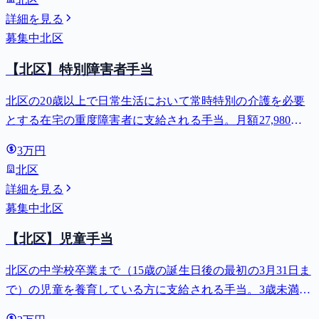
詳細を見る
募集中
北区
【北区】特別障害者手当
北区の20歳以上で日常生活において常時特別の介護を必要
とする在宅の重度障害者に支給される手当。月額27,980
円。
3万円
北区
詳細を見る
募集中
北区
【北区】児童手当
北区の中学校卒業まで（15歳の誕生日後の最初の3月31日ま
で）の児童を養育している方に支給される手当。3歳未満は
月額15,000円、3歳以上小学校修了前は月額10,000円（第3子