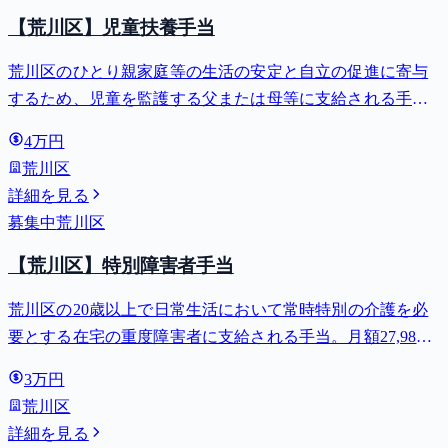
【荒川区】児童扶養手当
荒川区のひとり親家庭等の生活の安定と自立の促進に寄与
するため、児童を監護する父または母等に支給される手
当。全部支給で月額最大44,140円。
4万円
荒川区
詳細を見る
募集中
荒川区
【荒川区】特別障害者手当
荒川区の20歳以上で日常生活において常時特別の介護を必
要とする在宅の重度障害者に支給される手当。月額27,980
円。
3万円
荒川区
詳細を見る