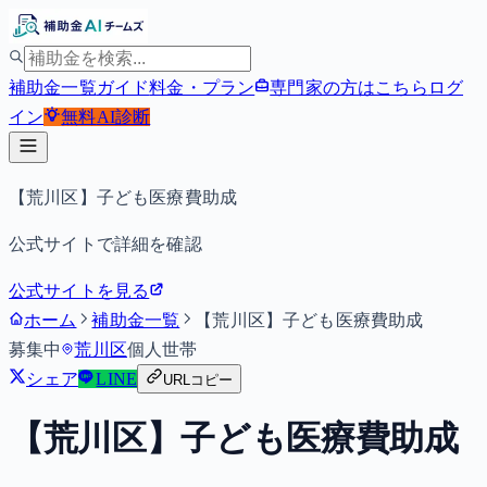
補助金一覧
ガイド
料金・プラン
専門家の方はこちら
ログ
イン
無料
AI診断
【荒川区】子ども医療費助成
公式サイトで詳細を確認
公式サイトを見る
ホーム
補助金一覧
【荒川区】子ども医療費助成
募集中
荒川区
個人
世帯
シェア
LINE
URLコピー
【荒川区】子ども医療費助成