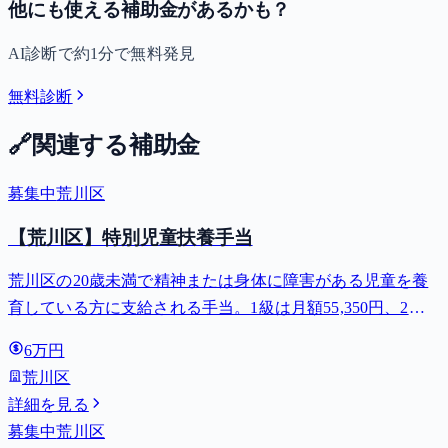
他にも使える補助金があるかも？
AI診断で約1分で無料発見
無料診断
🔗
関連する補助金
募集中
荒川区
【荒川区】特別児童扶養手当
荒川区の20歳未満で精神または身体に障害がある児童を養
育している方に支給される手当。1級は月額55,350円、2級
は月額36,860円。
6万円
荒川区
詳細を見る
募集中
荒川区