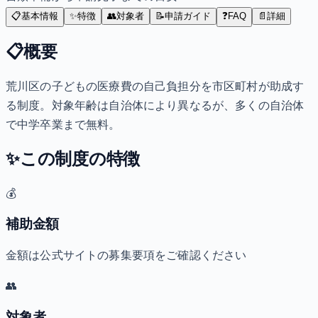
📋
基本情報
✨
特徴
👥
対象者
📝
申請ガイド
❓
FAQ
📄
詳細
📋
概要
荒川区の子どもの医療費の自己負担分を市区町村が助成す
る制度。対象年齢は自治体により異なるが、多くの自治体
で中学卒業まで無料。
✨
この制度の特徴
💰
補助金額
金額は公式サイトの募集要項をご確認ください
👥
対象者