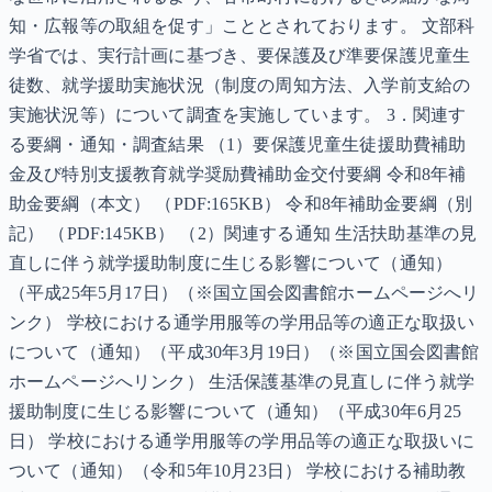
知・広報等の取組を促す」こととされております。 文部科
学省では、実行計画に基づき、要保護及び準要保護児童生
徒数、就学援助実施状況（制度の周知方法、入学前支給の
実施状況等）について調査を実施しています。 3．関連す
る要綱・通知・調査結果 （1）要保護児童生徒援助費補助
金及び特別支援教育就学奨励費補助金交付要綱 令和8年補
助金要綱（本文） （PDF:165KB） 令和8年補助金要綱（別
記） （PDF:145KB） （2）関連する通知 生活扶助基準の見
直しに伴う就学援助制度に生じる影響について（通知）
（平成25年5月17日）（※国立国会図書館ホームページへリ
ンク） 学校における通学用服等の学用品等の適正な取扱い
について（通知）（平成30年3月19日）（※国立国会図書館
ホームページへリンク） 生活保護基準の見直しに伴う就学
援助制度に生じる影響について（通知）（平成30年6月25
日） 学校における通学用服等の学用品等の適正な取扱いに
ついて（通知）（令和5年10月23日） 学校における補助教