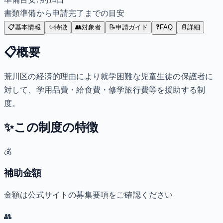
書類準備から申請完了までの目安
📋
基本情報
✨
特徴
👥
対象者
📝
申請ガイド
❓
FAQ
📄
詳細
📋
概要
荒川区の経済的理由により就学困難な児童生徒の保護者に
対して、学用品費・給食費・修学旅行費等を援助する制
度。
✨
この制度の特徴
💰
補助金額
金額は公式サイトの募集要項をご確認ください
👥