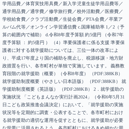
学用品費／体育実技用具費／新入学児童生徒学用品費等／
通学用品費／通学費／修学旅行費／校外活動費／医療費／
学校給食費／クラブ活動費／生徒会費／PTA会費／卒業ア
ルバム代等／オンライン学習通信費 c.国庫補助率 1／2（予
算の範囲内で補助） d.令和8年度予算額 約5億円 （令和7年
度予算額 ： 約5億円 ） （4）準要保護者に係る支援 準要保
護者に対する就学援助については、三位一体の改革によ
り、平成17年度より国の補助を廃止し、税源移譲・地方財
政措置を行い、各市町村が単独で実施しています。 義務教
育段階の就学援助（概要）（令和8年度） （PDF:388KB）
就学援助制度概要（やさしい日本語版） （PDF:388KB） 就
学援助制度概要（英語版） （PDF:288KB） 2．就学援助の
実施状況 「こどもまんなか実行計画2024」（令和6年5月31
日こども政策推進会議決定）において、「就学援助の実施
状況等を定期的に調査・公表することで、各市町村におけ
る就学援助の適切な運用を促すとともに、就学援助が必要
な世帯に活用されるよう、各市町村におけるきめ細かな周