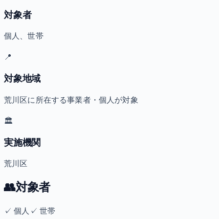
対象者
個人、世帯
📍
対象地域
荒川区に所在する事業者・個人が対象
🏛️
実施機関
荒川区
👥
対象者
✓
個人
✓
世帯