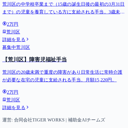
荒川区の中学校卒業まで（15歳の誕生日後の最初の3月31日
まで）の児童を養育している方に支給される手当。3歳未満
は月額15,000円、3歳以上小学校修了前は月額10,000円（第3
2万円
子以降は15,000円）、中学生は月額10,000円。
荒川区
詳細を見る
募集中
荒川区
【荒川区】障害児福祉手当
荒川区の20歳未満で重度の障害があり日常生活に常時介護
が必要な在宅の児童に支給される手当。月額15,220円。
2万円
荒川区
詳細を見る
運営: 合同会社TIGER WORKS | 補助金AIチームズ