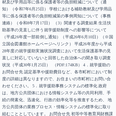
材及び学用品等に係る保護者等の負担軽減について（通
知）（令和7年6月25日） 学校における補助教材及び学用品
等に係る保護者等の負担軽減策の事例周知について（事務
連絡）（令和8年7月17日） （3）関連する調査結果 生活扶
助基準の見直しに伴う就学援助制度への影響等について
（平成26年度一部前倒し通知）（平成26年6月10日）（※国
立国会図書館ホームページへリンク） 平成26年度から平成
28年度の就学援助実施状況調査において生活保護基準の見
直しに対応していないと回答した自治体への聞き取り調査
状況（平成30年1月25日） （PDF:174KB） 4．就学援助の
お問合せ先 認定基準や援助費目など、各市町村において制
度の詳細は異なりますので、お住まいの市町村にお問い合
わせください。 5．就学援助事務システムの標準化 政府
は、地方公共団体における情報システム等の共同利用、手
続の簡素化、迅速化、行政の効率化等を推進するため、 地
方公共団体の業務プロセス・情報システムの標準化に取り
組むこととしています。 お問合せ先 初等中等教育局財務課