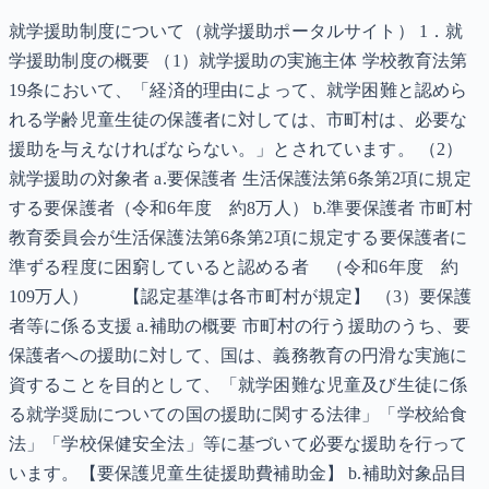
就学援助制度について（就学援助ポータルサイト） 1．就
学援助制度の概要 （1）就学援助の実施主体 学校教育法第
19条において、「経済的理由によって、就学困難と認めら
れる学齢児童生徒の保護者に対しては、市町村は、必要な
援助を与えなければならない。」とされています。 （2）
就学援助の対象者 a.要保護者 生活保護法第6条第2項に規定
する要保護者（令和6年度 約8万人） b.準要保護者 市町村
教育委員会が生活保護法第6条第2項に規定する要保護者に
準ずる程度に困窮していると認める者 （令和6年度 約
109万人） 【認定基準は各市町村が規定】 （3）要保護
者等に係る支援 a.補助の概要 市町村の行う援助のうち、要
保護者への援助に対して、国は、義務教育の円滑な実施に
資することを目的として、「就学困難な児童及び生徒に係
る就学奨励についての国の援助に関する法律」「学校給食
法」「学校保健安全法」等に基づいて必要な援助を行って
います。【要保護児童生徒援助費補助金】 b.補助対象品目