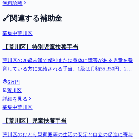
無料診断
🔗
関連する補助金
募集中
荒川区
【荒川区】特別児童扶養手当
荒川区の20歳未満で精神または身体に障害がある児童を養
育している方に支給される手当。1級は月額55,350円、2級
は月額36,860円。
6万円
荒川区
詳細を見る
募集中
荒川区
【荒川区】児童扶養手当
荒川区のひとり親家庭等の生活の安定と自立の促進に寄与