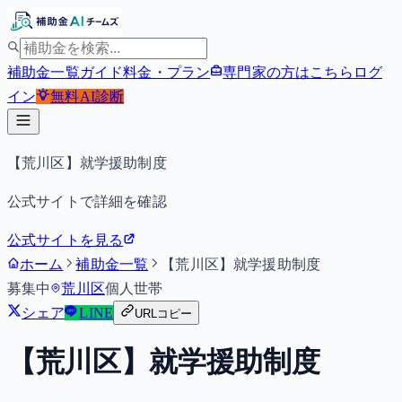
補助金一覧
ガイド
料金・プラン
専門家の方はこちら
ログ
イン
無料
AI診断
【荒川区】就学援助制度
公式サイトで詳細を確認
公式サイトを見る
ホーム
補助金一覧
【荒川区】就学援助制度
募集中
荒川区
個人
世帯
シェア
LINE
URLコピー
【荒川区】就学援助制度