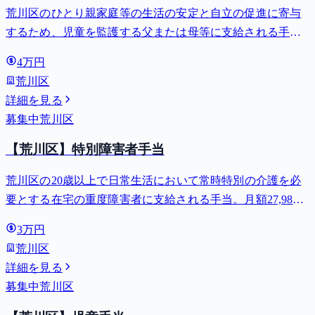
荒川区のひとり親家庭等の生活の安定と自立の促進に寄与
するため、児童を監護する父または母等に支給される手
当。全部支給で月額最大44,140円。
4万円
荒川区
詳細を見る
募集中
荒川区
【荒川区】特別障害者手当
荒川区の20歳以上で日常生活において常時特別の介護を必
要とする在宅の重度障害者に支給される手当。月額27,980
円。
3万円
荒川区
詳細を見る
募集中
荒川区