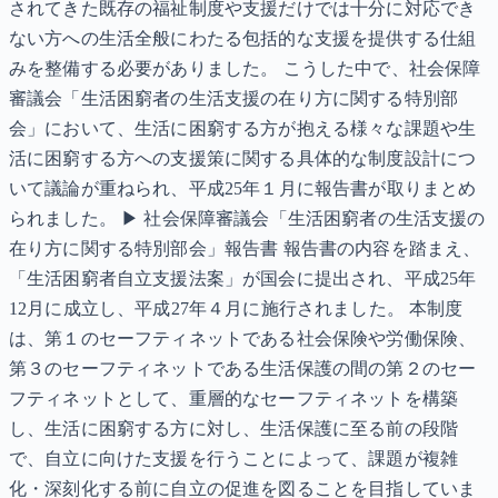
されてきた既存の福祉制度や支援だけでは十分に対応でき
ない方への生活全般にわたる包括的な支援を提供する仕組
みを整備する必要がありました。 こうした中で、社会保障
審議会「生活困窮者の生活支援の在り方に関する特別部
会」において、生活に困窮する方が抱える様々な課題や生
活に困窮する方への支援策に関する具体的な制度設計につ
いて議論が重ねられ、平成25年１月に報告書が取りまとめ
られました。 ▶ 社会保障審議会「生活困窮者の生活支援の
在り方に関する特別部会」報告書 報告書の内容を踏まえ、
「生活困窮者自立支援法案」が国会に提出され、平成25年
12月に成立し、平成27年４月に施行されました。 本制度
は、第１のセーフティネットである社会保険や労働保険、
第３のセーフティネットである生活保護の間の第２のセー
フティネットとして、重層的なセーフティネットを構築
し、生活に困窮する方に対し、生活保護に至る前の段階
で、自立に向けた支援を行うことによって、課題が複雑
化・深刻化する前に自立の促進を図ることを目指していま