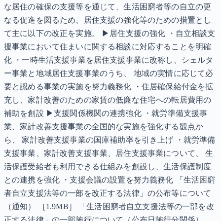
な居住の確保の支援等を通じて、生活困窮者等の自立の更
なる促進を図るため、居住支援の強化等のための措置とし
て主に以下の改正を実施。 ▶居住支援の強化 ・自立相談支
援事業において住まいに関する相談に対応することを明確
化 ・一時生活支援事業を居住支援事業に改称し、シェルタ
ー事業と地域居住支援事業のうち、 地域の実情に応じて必
要と認める事業の実施を努力義務化 ・住居確保給付金を拡
充し、家計改善のための家賃の低廉な住宅への転居費用の
補助を創設 ▶支援関係機関の連携強化 ・就労準備支援事
業、家計改善支援事業の全国的な実施を強化する観点か
ら、 家計改善支援事業の国庫補助率を引き上げ ・就労準備
支援事業、家計改善支援事業、居住支援事業について、 生
活保護受給者も利用できる仕組みを創設し、生活保護制度
との連携を強化 ・支援会議の設置を努力義務化 「生活困窮
者自立支援法等の一部を改正する法律」の公布等について
（通知） ［1.9MB］ 「生活困窮者自立支援法等の一部を改
正する法律」の一部施行について（公布日施行分関係）