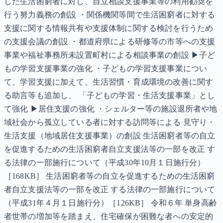
した生活困窮者に対し、自立相談支援事業等の利用勧奨を
行う努力義務の創設 ・関係機関等間で生活困窮者に対する
支援に関する情報共有や支援体制に関する検討を行うため
の支援会議の創設 ・都道府県による研修等の市等への支援
事業や福祉事務所未設置町村による相談事業の創設 ▶子ど
もの学習支援事業の強化 ・子どもの学習支援事業につい
て、学習支援に加えて、生活習慣・育成環境の改善に関す
る助言等も追加し、 「子どもの学習・生活支援事業」とし
て強化 ▶居住支援の強化 ・シェルター等の施設退所者や地
域社会から孤立している者に対する訪問等による 見守り・
生活支援（地域居住支援事業）の創設 生活困窮者等の自立
を促進するための生活困窮者自立支援法等の一部を改正 す
る法律の一部施行について（平成30年10月１日施行分）
［168KB］ 生活困窮者等の自立を促進するための生活困窮
者自立支援法等の一部を改正 する法律の一部施行について
（平成31年４月１日施行分）［126KB］ 令和６年 単身高齢
者世帯の増加等を踏まえ、住宅確保が困難な者への安定的