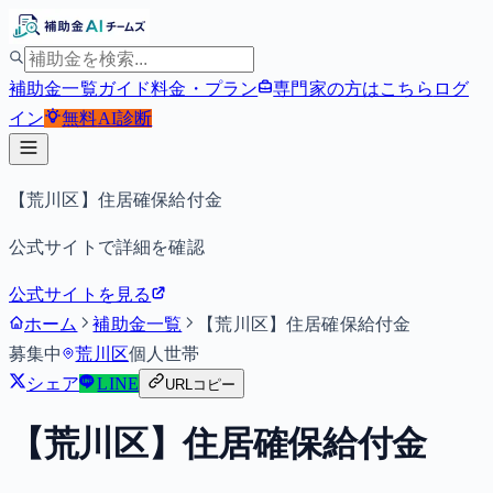
補助金一覧
ガイド
料金・プラン
専門家の方はこちら
ログ
イン
無料
AI診断
【荒川区】住居確保給付金
公式サイトで詳細を確認
公式サイトを見る
ホーム
補助金一覧
【荒川区】住居確保給付金
募集中
荒川区
個人
世帯
シェア
LINE
URLコピー
【荒川区】住居確保給付金