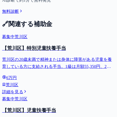
AI診断で約1分で無料発見
無料診断
🔗
関連する補助金
募集中
荒川区
【荒川区】特別児童扶養手当
荒川区の20歳未満で精神または身体に障害がある児童を養
育している方に支給される手当。1級は月額55,350円、2級
は月額36,860円。
6万円
荒川区
詳細を見る
募集中
荒川区
【荒川区】児童扶養手当