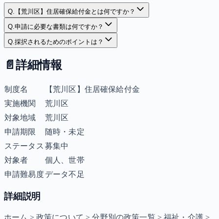
Q.
【荒川区】住居確保給付金とは何ですか？
Q.
申請に必要な書類は何ですか？
Q.
採択されるためのポイントは？
📄
詳細情報
制度名
【荒川区】住居確保給付金
実施機関
荒川区
対象地域
荒川区
申請期限
随時・未定
ステータス
募集中
対象者
個人、世帯
申請難易度
データ不足
詳細説明
ホーム > 政策について > 分野別の政策一覧 > 福祉・介護 >