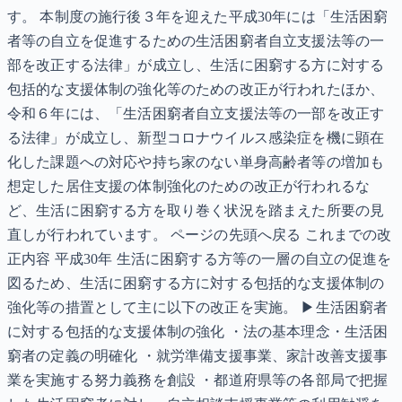
す。 本制度の施行後３年を迎えた平成30年には「生活困窮
者等の自立を促進するための生活困窮者自立支援法等の一
部を改正する法律」が成立し、生活に困窮する方に対する
包括的な支援体制の強化等のための改正が行われたほか、
令和６年には、「生活困窮者自立支援法等の一部を改正す
る法律」が成立し、新型コロナウイルス感染症を機に顕在
化した課題への対応や持ち家のない単身高齢者等の増加も
想定した居住支援の体制強化のための改正が行われるな
ど、生活に困窮する方を取り巻く状況を踏まえた所要の見
直しが行われています。 ページの先頭へ戻る これまでの改
正内容 平成30年 生活に困窮する方等の一層の自立の促進を
図るため、生活に困窮する方に対する包括的な支援体制の
強化等の措置として主に以下の改正を実施。 ▶生活困窮者
に対する包括的な支援体制の強化 ・法の基本理念・生活困
窮者の定義の明確化 ・就労準備支援事業、家計改善支援事
業を実施する努力義務を創設 ・都道府県等の各部局で把握