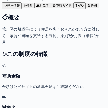
📋
基本情報
✨
特徴
👥
対象者
📝
申請ガイド
❓
FAQ
📄
詳細
📋
概要
荒川区の離職等により住居を失うおそれのある方に対し
て、家賃相当額を支給する制度。原則3か月間（最長9か
月）。
✨
この制度の特徴
💰
補助金額
金額は公式サイトの募集要項をご確認ください
👥
対象者