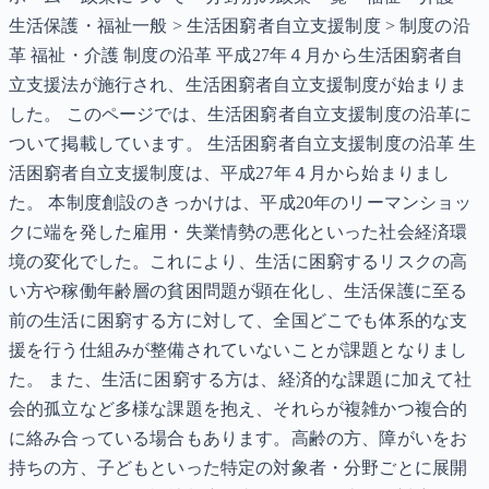
生活保護・福祉一般 > 生活困窮者自立支援制度 > 制度の沿
革 福祉・介護 制度の沿革 平成27年４月から生活困窮者自
立支援法が施行され、生活困窮者自立支援制度が始まりま
した。 このページでは、生活困窮者自立支援制度の沿革に
ついて掲載しています。 生活困窮者自立支援制度の沿革 生
活困窮者自立支援制度は、平成27年４月から始まりまし
た。 本制度創設のきっかけは、平成20年のリーマンショッ
クに端を発した雇用・失業情勢の悪化といった社会経済環
境の変化でした。これにより、生活に困窮するリスクの高
い方や稼働年齢層の貧困問題が顕在化し、生活保護に至る
前の生活に困窮する方に対して、全国どこでも体系的な支
援を行う仕組みが整備されていないことが課題となりまし
た。 また、生活に困窮する方は、経済的な課題に加えて社
会的孤立など多様な課題を抱え、それらが複雑かつ複合的
に絡み合っている場合もあります。高齢の方、障がいをお
持ちの方、子どもといった特定の対象者・分野ごとに展開