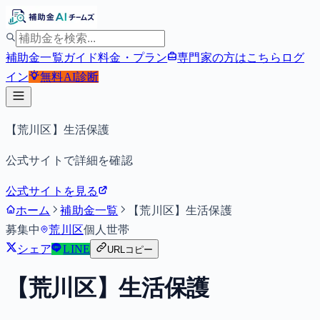
補助金一覧
ガイド
料金・プラン
専門家の方はこちら
ログ
イン
無料
AI診断
【荒川区】生活保護
公式サイトで詳細を確認
公式サイトを見る
ホーム
補助金一覧
【荒川区】生活保護
募集中
荒川区
個人
世帯
シェア
LINE
URLコピー
【荒川区】生活保護