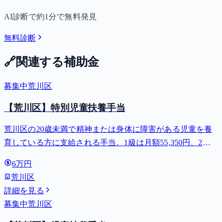
AI診断で約1分で無料発見
無料診断
🔗
関連する補助金
募集中
荒川区
【荒川区】特別児童扶養手当
荒川区の20歳未満で精神または身体に障害がある児童を養
育している方に支給される手当。1級は月額55,350円、2級
は月額36,860円。
6万円
荒川区
詳細を見る
募集中
荒川区