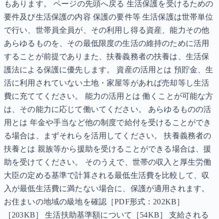
もあります。 ページの先頭へ戻る 生活保護を受けるための
要件及び生活保護の内容 保護の要件等 生活保護は世帯単位
で行い、世帯員全員が、その利用し得る資産、能力その他
あらゆるものを、その最低限度の生活の維持のために活用
することが前提でありまた、扶養義務者の扶養は、生活保
護法による保護に優先します。 資産の活用とは 預貯金、生
活に利用されていない土地・家屋等があれば売却等し生活
費に充ててください。 能力の活用とは 働くことが可能な方
は、その能力に応じて働いてください。 あらゆるものの活
用とは 年金や手当など他の制度で給付を受けることができ
る場合は、まずそれらを活用してください。 扶養義務者の
扶養とは 親族等から援助を受けることができる場合は、援
助を受けてください。 そのうえで、世帯の収入と厚生労働
大臣の定める基準で計算される最低生活費を比較して、収
入が最低生活費に満たない場合に、保護が適用されます。
お住まいの地域の級地を確認［PDF形式：202KB］
［203KB］ 生活扶助基準額について［54KB］ 支給される