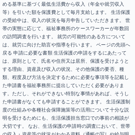
める基準に基づく最低生活費から収入（年金や就労収入
等）を引いた額を保護費として毎月支給します。 生活保護
の受給中は、収入の状況を毎月申告していただきます。 世
帯の実態に応じて、福祉事務所のケースワーカーが年数回
の訪問調査を行います。 就労の可能性のある方について
は、就労に向けた助言や指導を行います。 ページの先頭へ
戻る 申請に必要な書類 生活保護の申請をするにあたって
は、原則として、氏名や住所又は居所、保護を受けようと
する理由、資産及び収入の状況、その他保護の要否、種
類、程度及び方法を決定するために必要な事項等を記載し
た申請書を福祉事務所に提出していただく必要がありま
す。ただし、それができない特別な事情があれば、そうし
た申請書がなくても申請することができます。 生活保護制
度の仕組みや各種社会保障施策等の活用について十分な説
明を受けるためにも、生活保護担当窓口での事前の相談が
大切です。 なお、生活保護の申請時の調査において、世帯
の収入・資産等の状況がわかる資料（通帳の写しや給与明