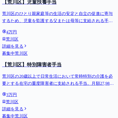
【荒川区】児童扶養手当
荒川区のひとり親家庭等の生活の安定と自立の促進に寄与
するため、児童を監護する父または母等に支給される手
当。全部支給で月額最大44,140円。
4万円
荒川区
詳細を見る
募集中
荒川区
【荒川区】特別障害者手当
荒川区の20歳以上で日常生活において常時特別の介護を必
要とする在宅の重度障害者に支給される手当。月額27,980
円。
3万円
荒川区
詳細を見る
募集中
荒川区