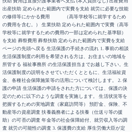
扶助 費用は直接介護事業者へ支払 (本人負担なし) 出産費用
出産扶助 定められた範囲内で実費を支給 就労に必要な技能
の修得等にかかる費用 （高等学校等に就学するため
の費用を含む。） 生業扶助 定められた範囲内で実費（高等
学校等に就学するための費用の一部は定められた基準額）
を支給 葬祭費用 葬祭扶助 定められた範囲内で実費を支給
ページの先頭へ戻る 生活保護の手続きの流れ 1. 事前の相談
生活保護制度の利用を希望される方は、お住まいの地域を
所管する 福祉事務所 の生活保護担当までお越し下さい。生
活保護制度の説明をさせていただくとともに、生活福祉資
金、各種社会保障施策等の活用について検討します。 2. 保
護の申請 生活保護の申請をされた方については、保護の決
定のために以下のような調査を実施します。 生活状況等を
把握するための実地調査（家庭訪問等） 預貯金、保険、不
動産等の資産調査 扶養義務者による扶養（仕送り等の援
助）の可否の調査 年金等の社会保障給付、就労収入等の調
査 就労の可能性の調査 3. 保護費の支給 厚生労働大臣が定