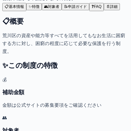
📋
基本情報
✨
特徴
👥
対象者
📝
申請ガイド
❓
FAQ
📄
詳細
📋
概要
荒川区の資産や能力等すべてを活用してもなお生活に困窮
する方に対し、困窮の程度に応じて必要な保護を行う制
度。
✨
この制度の特徴
💰
補助金額
金額は公式サイトの募集要項をご確認ください
👥
対象者