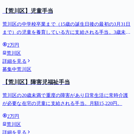
【荒川区】児童手当
荒川区の中学校卒業まで（15歳の誕生日後の最初の3月31日
まで）の児童を養育している方に支給される手当。3歳未満
は月額15,000円、3歳以上小学校修了前は月額10,000円（第3
2万円
子以降は15,000円）、中学生は月額10,000円。
荒川区
詳細を見る
募集中
荒川区
【荒川区】障害児福祉手当
荒川区の20歳未満で重度の障害があり日常生活に常時介護
が必要な在宅の児童に支給される手当。月額15,220円。
2万円
荒川区
詳細を見る