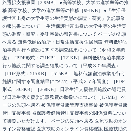
路選択支援事業［2.9MB］ ●高等学校、大学の進学率等の推
移 高等学校、大学の進学率等の推移［991KB］ ●「生活保
護世帯出身の大学生等の生活実態の調査・研究」委託事業
の報告書について 「生活保護世帯出身の大学生等の生活実
態の調査・研究」委託事業の報告書について ページの先頭
へ戻る 無料低額宿泊所・日常生活支援住居施設 無料低額宿
泊事業を行う施設に関する調査結果について（令和２年調
査）［PDF形式：721KB］［721KB］ 無料低額宿泊事業を
行う施設に関する調査結果について（平成３０年調査）
［PDF形式：515KB］［515KB］ 無料低額宿泊事業を行う
施設に関する調査結果について（平成２７年調査）［PDF
形式：368KB］［368KB］ 日常生活支援住居施設の認定及
び日常生活支援委託事務費の取扱いについて［1.7MB］ ペ
ージの先頭へ戻る 被保護者健康管理支援事業 被保護者健康
管理支援事業 被保護者健康管理支援事業の関係資料につい
て御覧いただけます。 ページの先頭へ戻る 医療扶助のオン
ライン資格確認 医療扶助のオンライン資格確認 医療扶助の