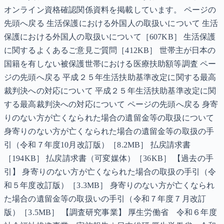
オンライン資格確認関係資料を掲載しています。 ページの
先頭へ戻る 生活保護における外国人の取扱いについて 生活
保護における外国人の取扱いについて［607KB］ 生活保護
に関するよくあるご意見ご質問［412KB］ 世帯主が日本の
国籍を有しない被保護世帯における医療扶助額等調査 ペー
ジの先頭へ戻る 平成２５年生活扶助基準改定に関する最高
裁判決への対応について 平成２５年生活扶助基準改定に関
する最高裁判決への対応について ページの先頭へ戻る 身寄
りのない方が亡くなられた場合の遺留金等の取扱について
身寄りのない方が亡くなられた場合の遺留金等の取扱の手
引（令和７年度10月改訂版）［8.2MB］ 払戻請求書
［194KB］ 払戻請求書（可変媒体）［36KB］ 【過去の手
引】 身寄りのない方が亡くなられた場合の取扱の手引（令
和５年度改訂版）［3.3MB］ 身寄りのない方が亡くなられ
た場合の遺留金等の取扱いの手引（令和７年度７月改訂
版）［3.5MB］ 【調査研究事業】 厚生労働省 令和６年度