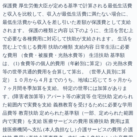
保護費 厚生労働大臣が定める基準で計算される最低生活費
と収入を比較して、収入が最低生活費に満たない場合に、
最低生活費から収入を差し引いた差額が保護費として支給
されます。 保護の種類と内容 以下のように、生活を営む上
で必要な各種費用に対応して扶助が支給されます。 生活を
営む上で生じる費用 扶助の種類 支給内容 日常生活に必要
な費用 （食費・被服費・光熱水費等） 生活扶助 基準額
は、 (1) 食費等の個人的費用（年齢別に算定） (2) 光熱水費
等の世帯共通的費用を合算して算出。（世帯人員別に算
定） １０月から４月までのうち、地域に応じて５ヶ月から
７ヶ月間冬季加算を支給。 特定の世帯には加算がありま
す。(障害者加算等) アパート等の家賃等 住宅扶助 定められ
た範囲内で実費を支給 義務教育を受けるために必要な学用
品費等 教育扶助 定められた基準額（一部、定められた範囲
内で実費）を支給 医療サービスの費用 医療扶助 費用は直
接医療機関へ支払 (本人負担なし) 介護サービスの費用 介護