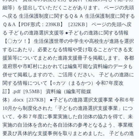
細等）を提出していただくことがあります。 ページの先頭
へ戻る 生活保護制度に関するＱ＆Ａ 生活保護制度に関する
Ｑ＆A【PDF形式：239KB】［232KB］ ページの先頭へ戻
る 子どもの進路選択支援等 ●子どもの進路に関する情報
【〇カツ！】 生活保護世帯の中学生や高校生が進路を選択
するにあたり、必要となる情報や受け取ることができる支
援策等についてまとめた進路支援冊子を掲載します。 各都
道府県や市町村におかれては編集可能な資料編のデータも
併せて掲載しますので、ご活用ください。 子どもの進路に
関する情報について【○カツ（まるかつ）令和7年度改
訂】.pdf［9.5MB］ 資料編（編集可能媒
体）.docx［237KB］ ●子どもの進路選択支援事業 令和６年
10月から制度化された「子どもの進路選択支援事業」につ
いて、令和７年度に事業実施した自治体の協力を得て、未
実施の自治体を含めた各自治体の参考となるよう、事業概
要及び具体的な支援事例を取りまとめました。 子どもの進