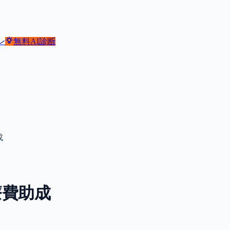
ン
無料
AI診断
成
療費助成