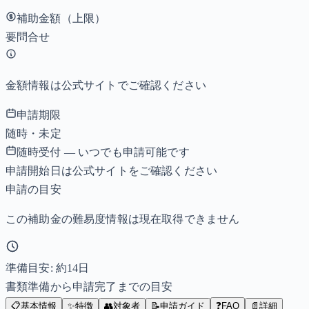
補助金額（上限）
要問合せ
金額情報は公式サイトでご確認ください
申請期限
随時・未定
随時受付 — いつでも申請可能です
申請開始日は公式サイトをご確認ください
申請の目安
この補助金の難易度情報は現在取得できません
準備目安: 約
14
日
書類準備から申請完了までの目安
📋
基本情報
✨
特徴
👥
対象者
📝
申請ガイド
❓
FAQ
📄
詳細