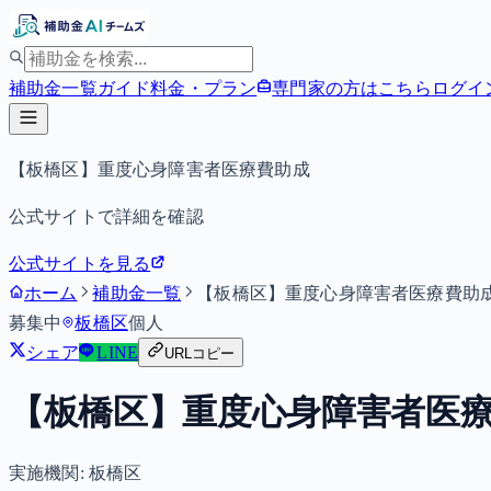
補助金一覧
ガイド
料金・プラン
専門家の方はこちら
ログイ
【板橋区】重度心身障害者医療費助成
公式サイトで詳細を確認
公式サイトを見る
ホーム
補助金一覧
【板橋区】重度心身障害者医療費助
募集中
板橋区
個人
シェア
LINE
URLコピー
【板橋区】重度心身障害者医
実施機関:
板橋区